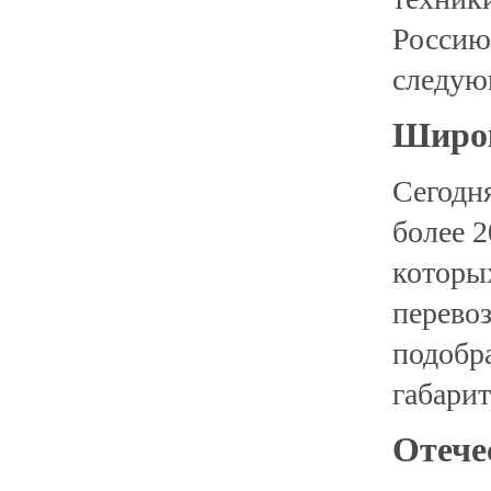
Россию.
следую
Широк
Сегодн
более 
которы
перевоз
подобра
габарит
Отече