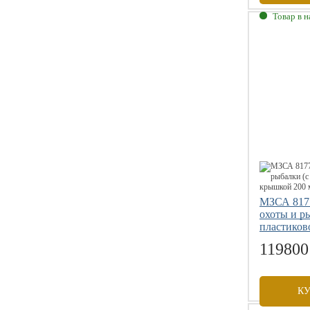
Товар в 
Габаритны
Внутренни
Грузоподъе
Размер коле
МЗСА 8177
охоты и р
пластиков
119800
К