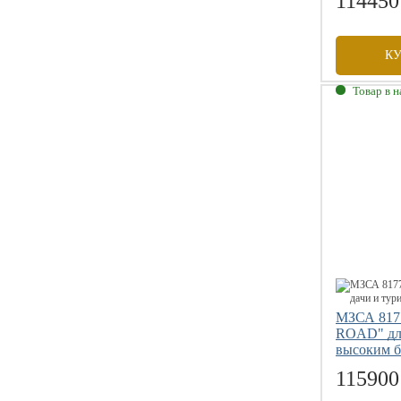
114450
К
Товар в 
Габаритны
Внутренни
Грузоподъе
Размер коле
МЗСА 817
ROAD" для
высоким б
115900