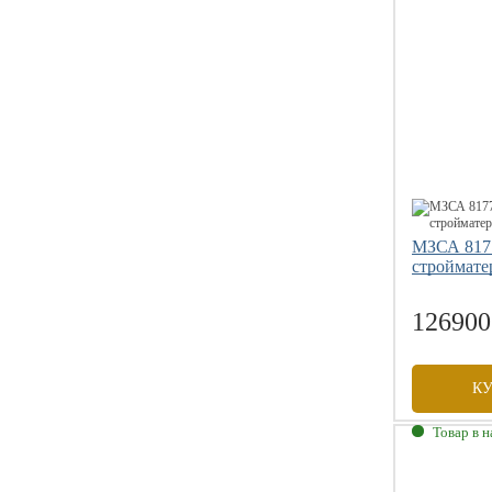
Габаритны
Внутренни
Грузоподъе
Размер коле
МЗСА 8177
строймате
126900
К
Товар в 
Габаритны
Внутренни