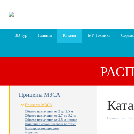
8 (4852) 700
255; 94
00
94
3D тур
Главная
Каталог
Б/У Техника
Сервис
РАС
Прицепы МЗСА
Ката
Прицепы МЗСА
Общего назначения от 2 до 2,5 м
Общего назначения от 2,7 до 3,2 м
Главная
Кат
Общего назначения от 3,5 м и выше
Прицепы с алюминиевыми бортами
Коммерческие прицепы
Фургоны