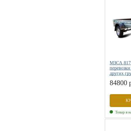
Габаритны
Внутренни
Грузоподъе
Размер коле
МЗСА 8177
перевозки
других гр
84800 
К
Товар в 
Габаритны
Внутренни