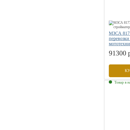
МЗСА 8177
перевозки
мототехн
91300 
К
Товар в 
Габаритны
Внутренни
Грузоподъе
Размер коле