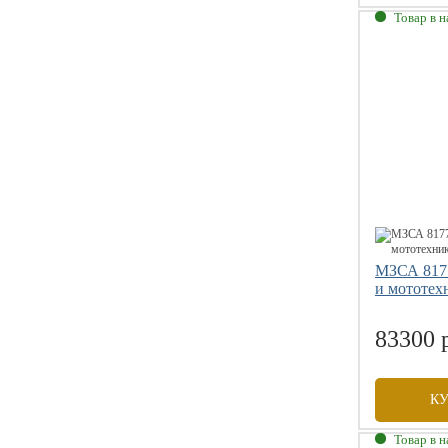
Товар в 
Габаритны
Внутренни
Грузоподъе
Размер коле
МЗСА 8177
и мототех
83300 
К
Товар в 