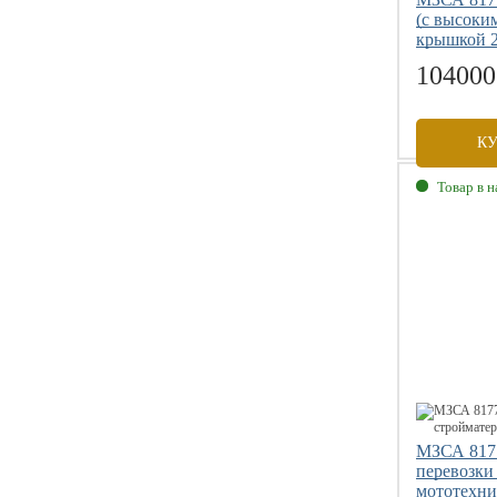
(с высоки
крышкой 
104000
К
Товар в 
Габаритны
Внутренни
Грузоподъе
Размер коле
МЗСА 8177
перевозки
мототехни