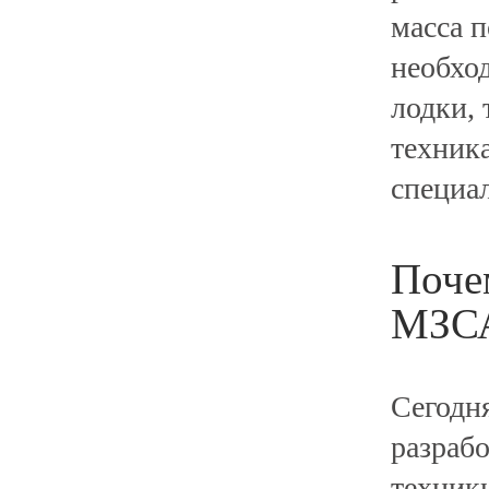
масса 
необхо
лодки,
техник
специа
Поче
МЗС
Сегодн
разраб
техник