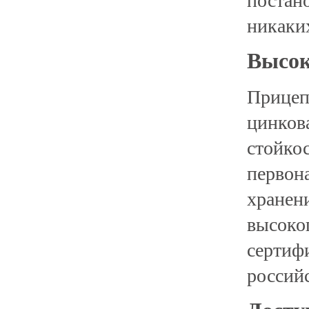
постано
никаки
Высок
Прицеп
цинков
стойкос
первон
хранен
высоко
сертифи
россий