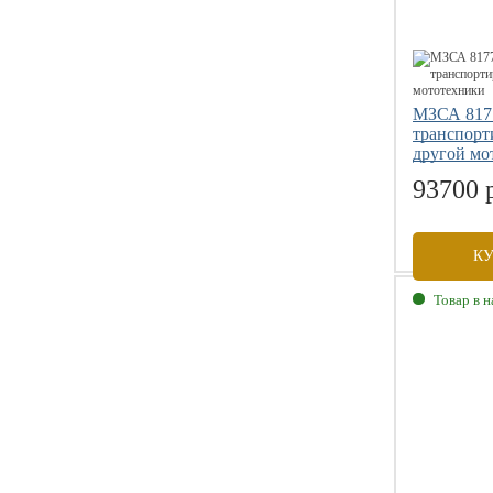
МЗСА 8177
транспорт
другой мо
93700 
К
Товар в 
Габаритны
Внутренни
Грузоподъе
Размер коле