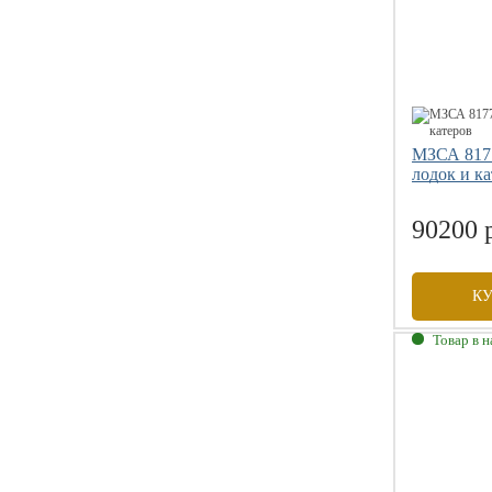
МЗСА 817
лодок и к
90200 
К
Товар в 
Габаритны
Грузоподъе
Размер коле
Допустимая