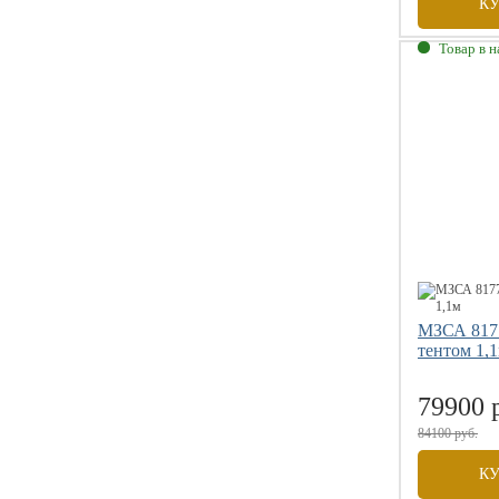
К
Товар в 
Габаритны
Внутренни
Грузоподъе
Размер коле
МЗСА 8177
тентом 1,
79900 
84100 руб.
К