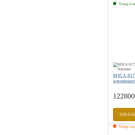
Товар в 
Габаритны
Внутренни
Грузоподъе
Размер коле
МЗСА 8177
алюминие
122800
ЗАКАЗА
Товар под