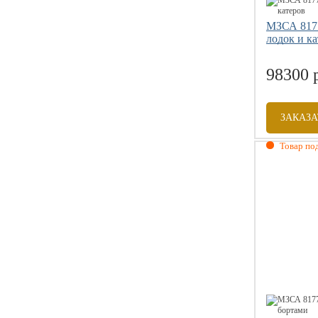
МЗСА 817
лодок и к
98300 
ЗАКАЗА
Товар под
Габаритны
Грузоподъе
Размер коле
Допустимая