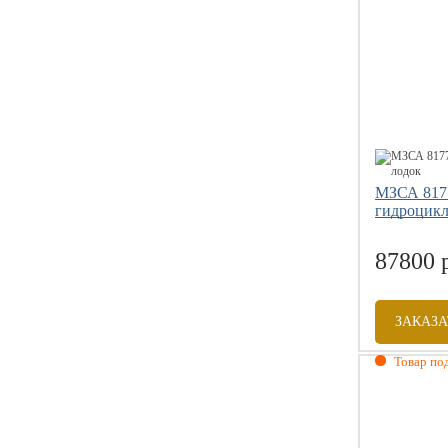
Грузоподъе
Размер коле
МЗСА 817
гидроцикл
87800 
ЗАКАЗА
Товар под
Габаритны
Грузоподъе
Размер коле