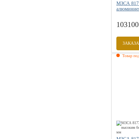
МЗСА 8177
алюминие
103100
ЗАКАЗА
Товар под
Габаритны
Внутренни
Грузоподъе
Размер коле
МЗСА 8177