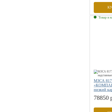
К
Товар в 
Габаритны
Внутренни
Грузоподъе
Размер коле
МЗСА 817
«КОМПАКТ
низкий ка
78850 