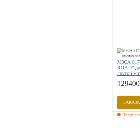
Грузоподъе
Размер коле
МЗСА 8177
ROAD" для
другой мо
129400
ЗАКАЗА
Товар под
Габаритны
Внутренни
Грузоподъе