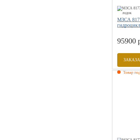
МЗСА 817
гидроцикл
95900 
ЗАКАЗА
Товар под
Габаритны
Грузоподъе
Размер коле
Допустимая