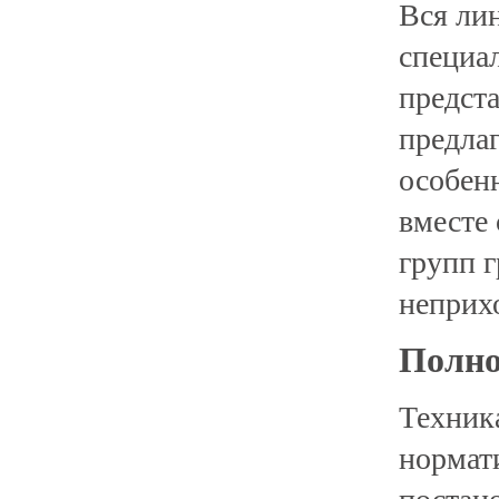
Вся ли
специа
предст
предлаг
особен
вместе 
групп г
неприх
Полно
Техник
нормат