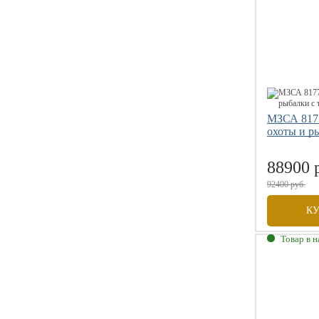
Допустимая
МЗСА 8177
охоты и р
88900 
92400 руб.
К
Товар в 
Габаритны
Внутренни
Грузоподъе
Размер коле