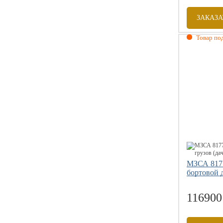
ЗАКАЗА
Товар под
Габаритны
Внутренни
Грузоподъе
Размер коле
МЗСА 817
бортовой 
116900