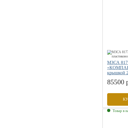
Грузоподъе
Размер коле
МЗСА 817
«КОМПАКТ
крышкой 
85500 
К
Товар в 
Габаритны
Внутренни