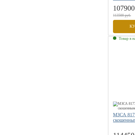
107900
113500 руб.
К
Товар в 
Габаритны
Внутренни
Грузоподъе
Размер коле
МЗСА 8177
скошенным