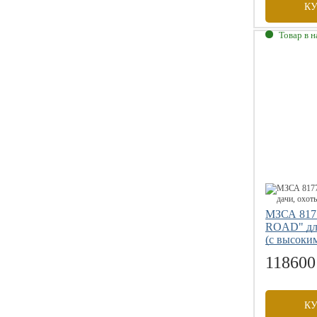
К
Товар в 
Габаритны
Внутренни
Грузоподъе
Размер коле
МЗСА 817
ROAD" для
(с высоки
118600
К