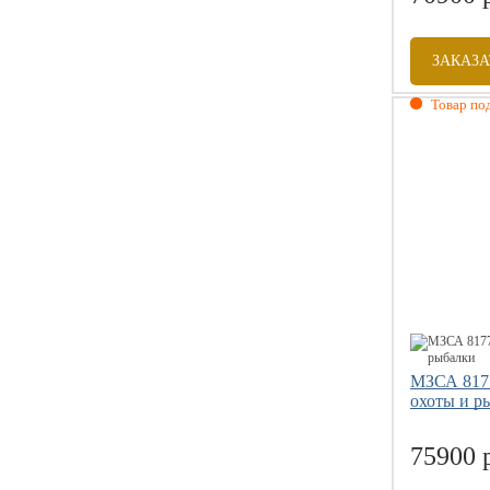
ЗАКАЗА
Товар под
Габаритны
Грузоподъе
Размер коле
Допустимая
МЗСА 8177
охоты и р
75900 