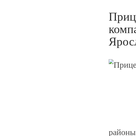
Размер коле
Приц
комп
Ярос
районы