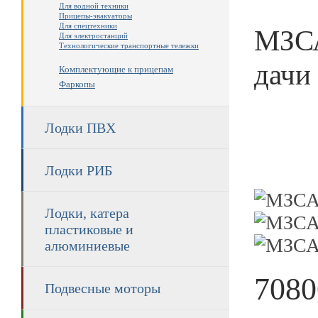
Для водной техники
Прицепы-эвакуаторы
Для спецтехники
МЗСА
Для электростанций
Технологические транспортные тележки
дачи
Комплектующие к прицепам
Фаркопы
Лодки ПВХ
Лодки РИБ
Лодки, катера
пластиковые и
алюминиевые
7080
Подвесные моторы