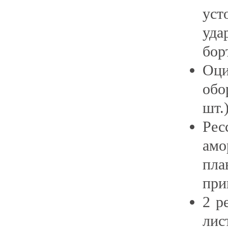
уст
уда
бор
Оци
обо
шт.)
Рес
амо
пла
при
2 р
лис