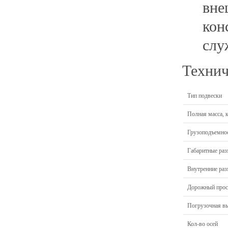
вне
кон
слу
Технич
Тип подвески
Полная масса, к
Грузоподъемност
Габаритные ра
Внутренние раз
Дорожный прос
Погрузочная в
Кол-во осей