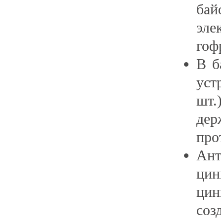
ба
эл
гоф
В б
уст
шт.
де
про
Ан
цин
цин
соз