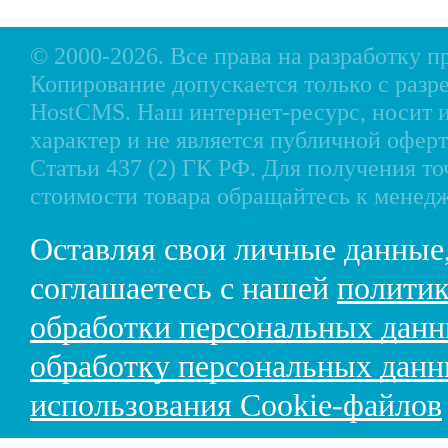
© 2000-2026. Все права на разработку 
Копирование допускается только с разр
HostCMS
. Наш интернет-ресурс, носи
характер и не является публичной офе
Статьи 437 (2) ГК РФ. Для получения т
стоимости товара обращайтесь к менед
Оставляя свои личные данные
соглашаетесь с нашей
политик
обработки персональных дан
обработку персональных дан
использования Cookie-файлов