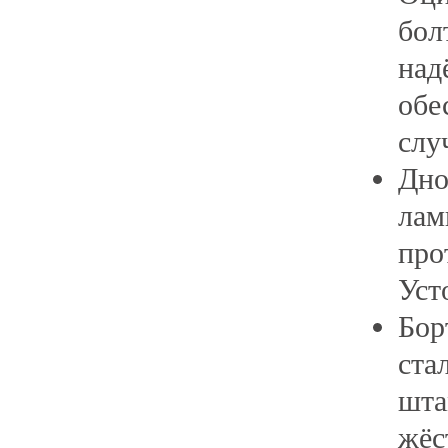
бол
на
обе
слу
Дно
ла
пр
Уст
Бо
ст
шта
жё