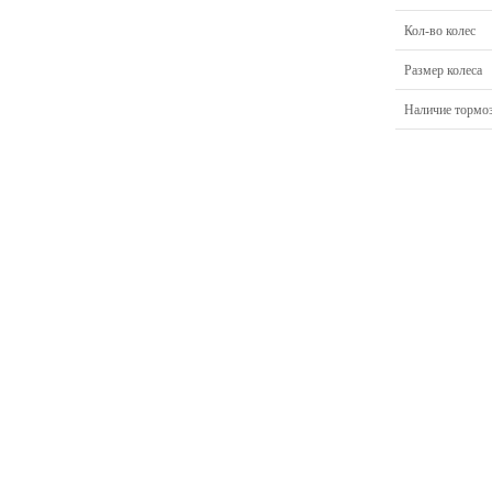
Кол-во колес
Размер колеса
Наличие тормо
Главная
Прицепы МЗСА
Н
Каталог
Лодки ПВХ
О
Б/У Техника
Лодки РИБ
В
Сервис
Лодки, катера пластиковые и алюминиевые
Н
Акции
Подвесные моторы
Р
Оплата
Аксессуары для лодок
Доставка
Аксессуары для моторов
Кредит
Мотоциклы, Квадроциклы, Вездеходы
Рассрочка
Снегоходы, мотобуксировщики, мотовездеходы
Контакты