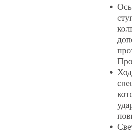
Ось
ст
ко
доп
пр
Про
Хо
сп
кот
уд
пов
Св