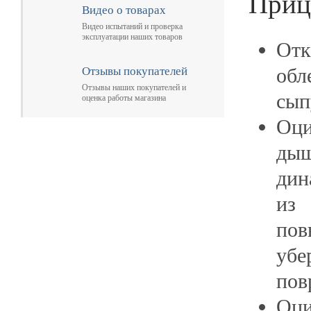
Приц
Видео о товарах
Видео испытаний и проверка
эксплуатации наших товаров
От
обл
Отзывы покупателей
Отзывы наших покупателей и
сып
оценка работы магазина
О
ды
дин
из 
пов
убе
пов
Оци