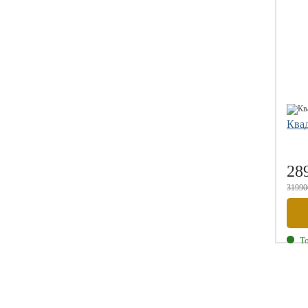
Ква
28
31990
Т