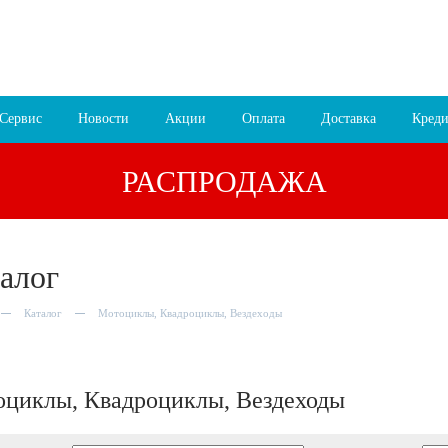
 16:00
8 (4852) 700
255; 94
00
езда
Сервис
Новости
Акции
Оплата
Доставка
Креди
РАСПРОДАЖА
алог
Каталог
Мотоциклы, Квадроциклы, Вездеходы
циклы, Квадроциклы, Вездеходы