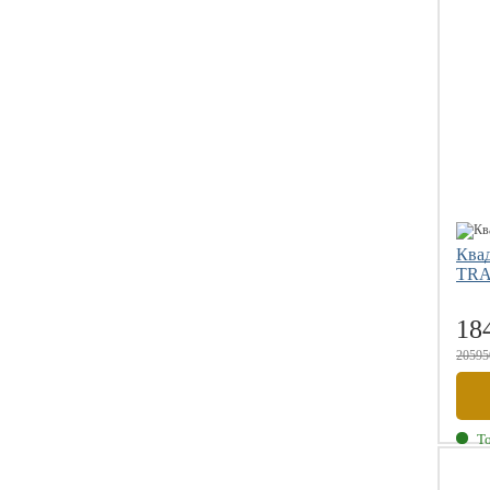
Ква
TR
18
20595
Т