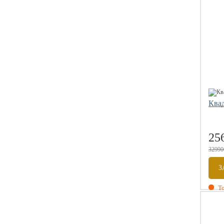
Ква
25
32990
З
То