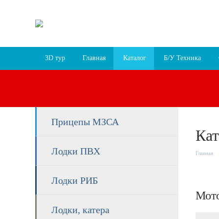
Пн-Пт 9:30 – 18:00, Сб 9:30 – 17:00, Вс 10:00 –
г. Ярославль, пр-т Октября, 78 лит.В
Схема про
3D тур
Главная
Каталог
Б/У Техника
Прицепы МЗСА
Кат
Лодки ПВХ
Главная
Лодки РИБ
Мото
Лодки, катера