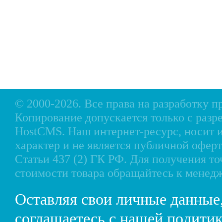
Сервис
Лодки, катера пластиковые и алюминиевые
Н
Акции
Подвесные моторы
Р
Оплата
Аксессуары для лодок
Доставка
Аксессуары для моторов
Кредит
Мотоциклы, Квадроциклы, Вездеходы
Рассрочка
Снегоходы, мотобуксировщики, мотовездеходы
Контакты
© 2000-2026. Все права на разработку 
Копирование допускается только с разр
HostCMS
. Наш интернет-ресурс, носи
характер и не является публичной офе
Статьи 437 (2) ГК РФ. Для получения т
стоимости товара обращайтесь к менед
Оставляя свои личные данные
соглашаетесь с нашей
политик