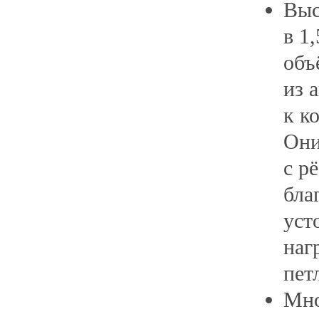
Выс
в 1,
объ
из 
к к
Они
с р
бла
уст
наг
пет
Мно