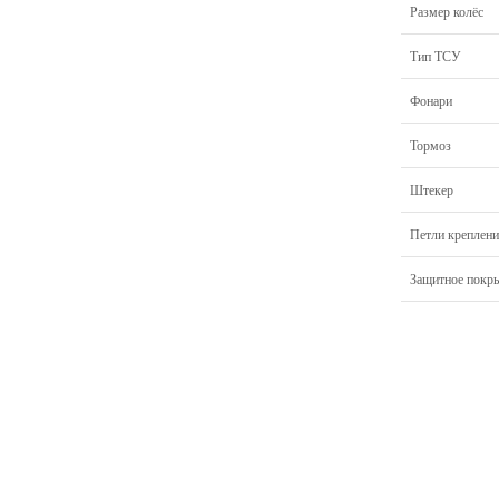
Размер колёс
Тип ТСУ
Фонари
Тормоз
Штекер
Петли креплени
Защитное покр
Главная
Прицепы МЗСА
Н
Каталог
Лодки ПВХ
О
Б/У Техника
Лодки РИБ
В