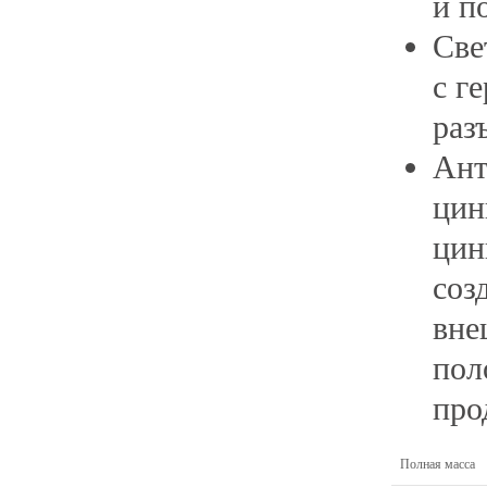
и п
Све
с г
раз
Ант
цин
цин
соз
вне
пол
про
Полная масса