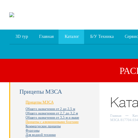
8 (4852) 700
255; 94
00
94
3D тур
Главная
Каталог
Б/У Техника
Сервис
РА
Прицепы МЗСА
Кат
Прицепы МЗСА
Общего назначения от 2 до 2,5 м
Общего назначения от 2,7 до 3,2 м
Главная
Кат
Общего назначения от 3,5 м и выше
МЗСА 817704.034
Прицепы с алюминиевыми бортами
Коммерческие прицепы
Фургоны
Для водной техники