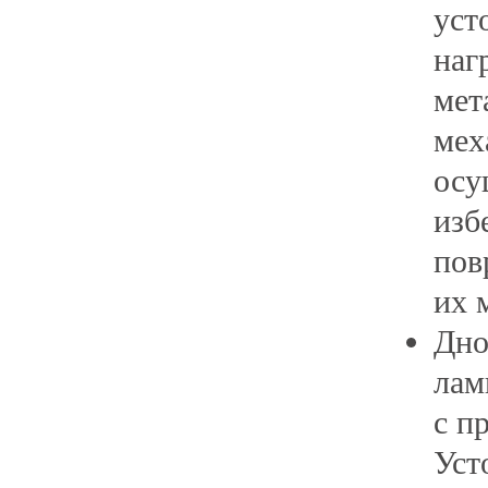
уст
наг
мет
мех
осу
изб
пов
их 
Дно
лам
с п
Уст