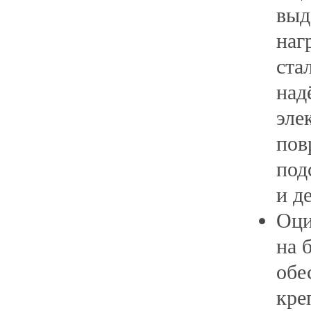
выд
наг
ста
над
эле
пов
под
и д
Оци
на 
обе
кре