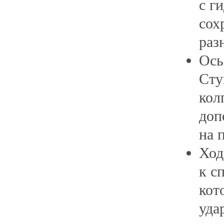
с г
сох
раз
Ось
Сту
кол
доп
на 
Ход
к с
кот
уда