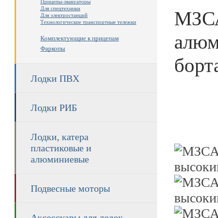
Прицепы-эвакуаторы
Для спецтехники
МЗСА
Для электростанций
Технологические транспортные тележки
алюм
Комплектующие к прицепам
Фаркопы
борт
Лодки ПВХ
Лодки РИБ
Лодки, катера
пластиковые и
алюминиевые
Подвесные моторы
Аксессуары для лодок