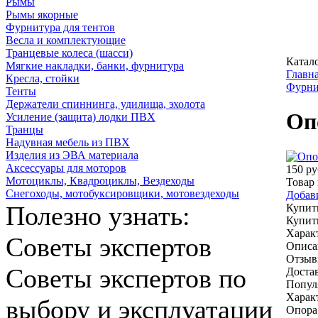
Рымы
Рымы якорные
Фурнитура для тентов
Весла и комплектующие
Транцевые колеса (шасси)
Катал
Мягкие накладки, банки, фурнитура
Главн
Кресла, стойки
Фурни
Тенты
Держатели спиннинга, удилища, эхолота
Оп
Усиление (защита) лодки ПВХ
Транцы
Надувная мебель из ПВХ
Изделия из ЭВА материала
Аксессуары для моторов
150
ру
Мотоциклы, Квадроциклы, Вездеходы
RUB
Товар
Снегоходы, мотобуксировщики, мотовездеходы
Добави
Полезно узнать:
Купит
Купить
Харак
Советы экспертов
Описа
Отзы
Советы экспертов по
Доста
Попул
Харак
выбору и эксплуатации
Опора