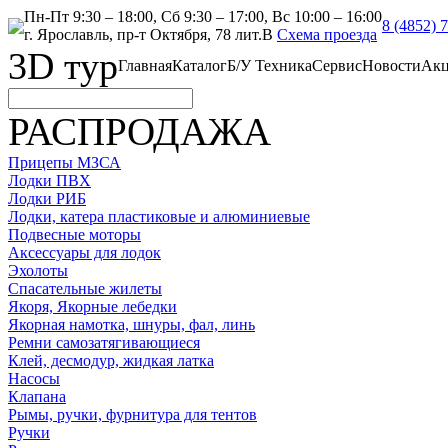
Пн-Пт 9:30 – 18:00, Сб 9:30 – 17:00, Вс 10:00 – 16:00
8 (4852) 
г. Ярославль, пр-т Октября, 78 лит.В
Схема проезда
3D тур
Главная
Каталог
Б/У Техника
Сервис
Новости
Ак
РАСПРОДАЖА
Прицепы МЗСА
Лодки ПВХ
Лодки РИБ
Лодки, катера пластиковые и алюминиевые
Подвесные моторы
Аксессуары для лодок
Эхолоты
Спасательные жилеты
Якоря, Якорные лебедки
Якорная намотка, шнуры, фал, линь
Ремни самозатягивающиеся
Клей, десмодур, жидкая латка
Насосы
Клапана
Рымы, ручки, фурнитура для тентов
Ручки