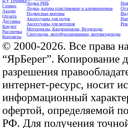
Б/У Техника
Лодки РИБ
Нов
Сервис
Лодки, катера пластиковые и алюминиевые
Отз
Акции
Подвесные моторы
Вид
Оплата
Аксессуары для лодок
Нап
Доставка
Аксессуары для моторов
Рек
Кредит
Мотоциклы, Квадроциклы, Вездеходы
Рассрочка
Снегоходы, мотобуксировщики, мотовездеходы
Контакты
© 2000-2026. Все права 
“ЯрБерег”. Копирование д
разрешения правообладате
интернет-ресурс, носит и
информационный характер
офертой, определяемой п
РФ. Для получения точно