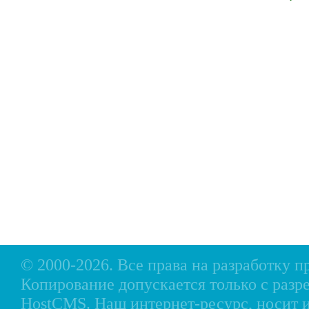
Главная
Прицепы МЗСА
Н
Каталог
Лодки ПВХ
О
Б/У Техника
Лодки РИБ
В
Сервис
Лодки, катера пластиковые и алюминиевые
Н
Акции
Подвесные моторы
Р
Оплата
Аксессуары для лодок
Доставка
Аксессуары для моторов
Кредит
Мотоциклы, Квадроциклы, Вездеходы
Рассрочка
Снегоходы, мотобуксировщики, мотовездеходы
Контакты
© 2000-2026. Все права на разработку 
Копирование допускается только с разр
HostCMS
. Наш интернет-ресурс, носи