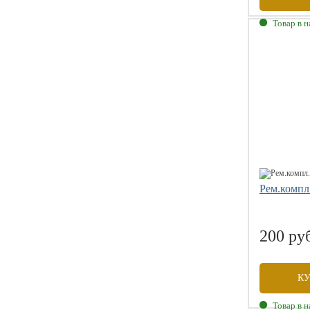
Товар в 
Рем.компл
200 ру
К
Товар в 