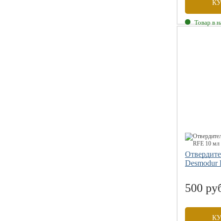
К
Товар в 
Отвердите
Desmodur 
500 ру
К