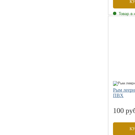
К
Товар в 
Рым леерн
ПВХ
100 ру
К