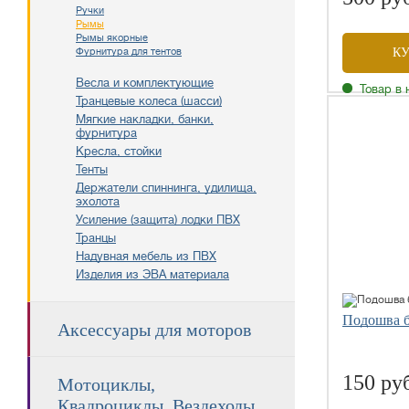
Ручки
Рымы
Рымы якорные
Фурнитура для тентов
К
Весла и комплектующие
Товар в 
Транцевые колеса (шасси)
Мягкие накладки, банки,
фурнитура
Кресла, стойки
Тенты
Держатели спиннинга, удилища,
эхолота
Усиление (защита) лодки ПВХ
Транцы
Надувная мебель из ПВХ
Изделия из ЭВА материала
Подошва 
Аксессуары для моторов
150 ру
Мотоциклы,
Квадроциклы, Вездеходы