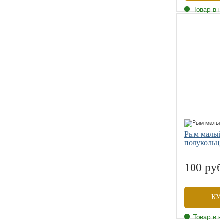
Товар в 
Рым малый
полуколь
100 ру
К
Товар в 