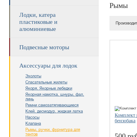
Рымы
Лодки, катера
пластиковые и
Производит
алюминиевые
Подвесные моторы
Аксессуары для лодок
Эхолоты
Спасательные жилеты
Якоря, Якорные лебедки
Якорная намотка, шнуры, фал,
линь
Ремни самозатягивающиеся
Клей, десмодур, жидкая латка
Комплект 
Насосы
бензобака
Клапана
Рымы, ручки, фурнитура для
тентов
500 ру