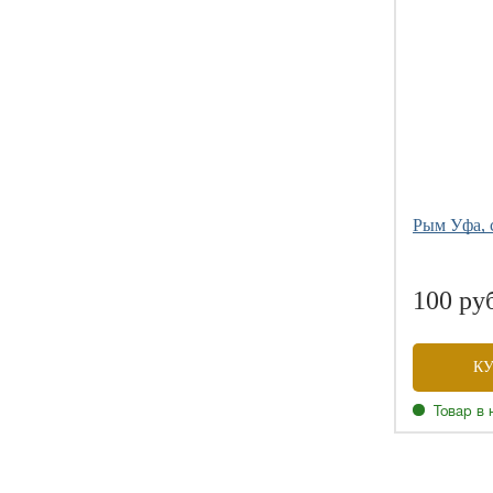
Рым Уфа, 
100 ру
К
Товар в 