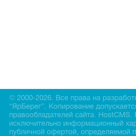
Главная
Прицепы МЗСА
Каталог
Лодки ПВХ
Б/У Техника
Лодки РИБ
Сервис
Лодки, катера пластиковые и алюминиевые
Акции
Подвесные моторы
Оплата
Аксессуары для лодок
Доставка
Аксессуары для моторов
Кредит
Мотоциклы, Квадроциклы, Вездеходы
Рассрочка
Снегоходы, мотобуксировщики, мотовездеходы
Контакты
© 2000-2026. Все права на разрабо
“ЯрБерег”. Копирование допускаетс
правообладателей сайта.
HostCMS
.
исключительно информационный хар
публичной офертой, определяемой п