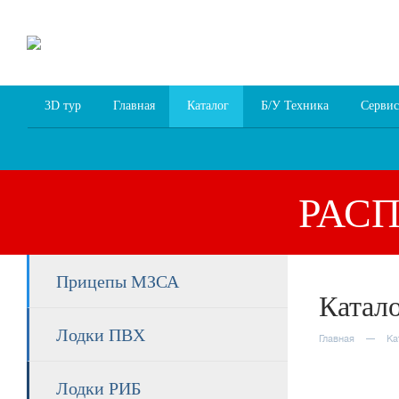
8 (4852) 700
255; 94
00
94
3D тур
Главная
Каталог
Б/У Техника
Сервис
РАС
Прицепы МЗСА
Катал
Лодки ПВХ
Главная
Ка
Лодки РИБ