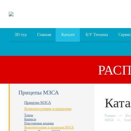
8 (4852) 700
255; 94
00
94
3D тур
Главная
Каталог
Б/У Техника
Сервис
РАС
Прицепы МЗСА
Ката
Прицепы МЗСА
Комплектующие к прицепам
Тенты
Главная
Кат
Каркасы
МЗСА
Стой
Пластиковые крышки
Комплектующие к прицепам МЗСА