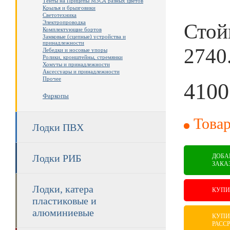
Тенты на Прицепы МЗСА разных цветов
Крылья и брызговики
Светотехника
Электропроводка
Стой
Комплектующие бортов
Замковые (сцепные) устройства и
принадлежности
2740
Лебедки и носовые упоры
Ролики, кронштейны, стремянки
Хомуты и принадлежности
Аксессуары и принадлежности
Прочее
4100
Фаркопы
RUB
Товар
Лодки ПВХ
ДОБА
Лодки РИБ
ЗАКА
Лодки, катера
КУПИ
пластиковые и
алюминиевые
КУПИ
РАСС