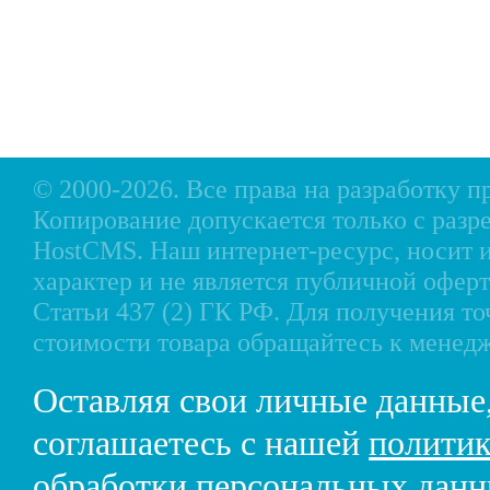
Оплата
Аксессуары для лодок
Доставка
Аксессуары для моторов
Кредит
Мотоциклы, Квадроциклы, Вездеходы
Рассрочка
Снегоходы, мотобуксировщики, мотовездеходы
Контакты
© 2000-2026. Все права на разработку 
Копирование допускается только с разр
HostCMS
. Наш интернет-ресурс, носи
характер и не является публичной офе
Статьи 437 (2) ГК РФ. Для получения т
стоимости товара обращайтесь к менед
Оставляя свои личные данные
соглашаетесь с нашей
политик
обработки персональных дан