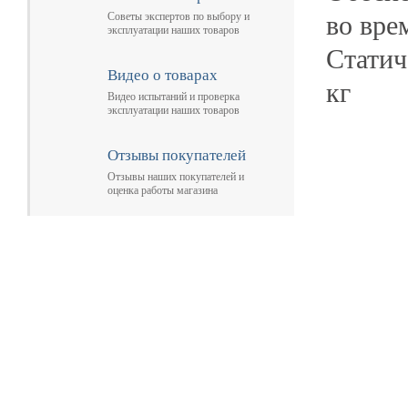
во вре
Советы экспертов по выбору и
эксплуатации наших товаров
Статич
Видео о товарах
кг
Видео испытаний и проверка
эксплуатации наших товаров
Отзывы покупателей
Отзывы наших покупателей и
оценка работы магазина
Главная
Прицепы МЗСА
Н
Каталог
Лодки ПВХ
О
Б/У Техника
Лодки РИБ
В
Сервис
Лодки, катера пластиковые и алюминиевые
Н
Акции
Подвесные моторы
Р