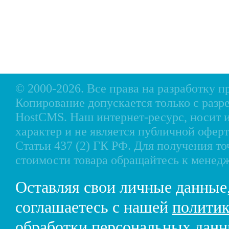
Оплата
Аксессуары для лодок
Доставка
Аксессуары для моторов
Кредит
Мотоциклы, Квадроциклы, Вездеходы
Рассрочка
Снегоходы, мотобуксировщики, мотовездеходы
Контакты
© 2000-2026. Все права на разработку 
Копирование допускается только с разр
HostCMS
. Наш интернет-ресурс, носи
характер и не является публичной офе
Статьи 437 (2) ГК РФ. Для получения т
стоимости товара обращайтесь к менед
Оставляя свои личные данные
соглашаетесь с нашей
политик
обработки персональных дан