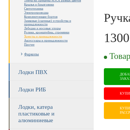
Тенты на Прицепы МЗСА разных цветов
Крылья и брызговики
Светотехника
Электропроводка
Ручк
Комплектующие бортов
Замковые (сцепные) устройства и
принадлежности
Лебедки и носовые упоры
Ролики, кронштейны, стремянки
1300
Хомуты и принадлежности
Аксессуары и принадлежности
Прочее
RUB
Товар
Фаркопы
Лодки ПВХ
ДОБА
ЗАКА
Лодки РИБ
КУПИ
Лодки, катера
КУПИ
пластиковые и
РАСС
алюминиевые