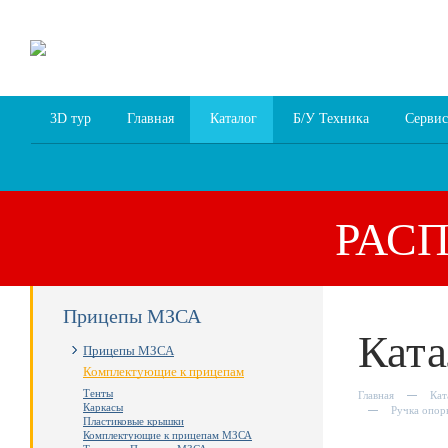
8 (4852) 700
255; 94
00
94
3D тур
Главная
Каталог
Б/У Техника
Сервис
РАС
Прицепы МЗСА
Ката
Прицепы МЗСА
Комплектующие к прицепам
Тенты
Главная
Кат
Каркасы
Ручка опор
Пластиковые крышки
Комплектующие к прицепам МЗСА