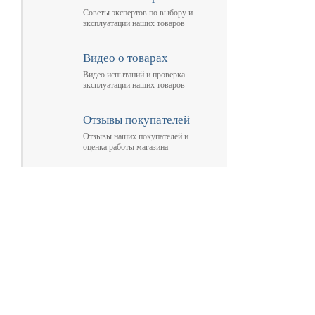
Советы экспертов по выбору и
эксплуатации наших товаров
Видео о товарах
Видео испытаний и проверка
эксплуатации наших товаров
Отзывы покупателей
Отзывы наших покупателей и
оценка работы магазина
Главная
Прицепы МЗСА
Н
Каталог
Лодки ПВХ
О
Б/У Техника
Лодки РИБ
В
Сервис
Лодки, катера пластиковые и алюминиевые
Н
Акции
Подвесные моторы
Р