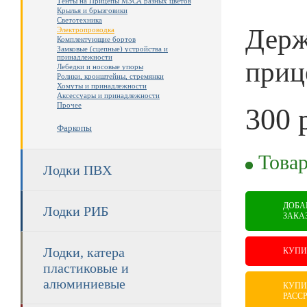
Тенты на Прицепы МЗСА разных цветов
Крылья и брызговики
Светотехника
Держ
Электропроводка
Комплектующие бортов
Замковые (сцепные) устройства и
принадлежности
приц
Лебедки и носовые упоры
Ролики, кронштейны, стремянки
Хомуты и принадлежности
Аксессуары и принадлежности
Прочее
300
р
Фаркопы
RUB
Товар
Лодки ПВХ
ДОБА
Лодки РИБ
ЗАКА
Лодки, катера
КУПИ
пластиковые и
алюминиевые
КУПИ
РАСС