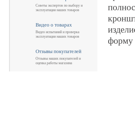
полнос
Советы экспертов по выбору и
эксплуатации наших товаров
кроншт
Видео о товарах
издели
Видео испытаний и проверка
эксплуатации наших товаров
форму 
Отзывы покупателей
Отзывы наших покупателей и
оценка работы магазина
Главная
Прицепы МЗСА
Н
Каталог
Лодки ПВХ
О
Б/У Техника
Лодки РИБ
В
Сервис
Лодки, катера пластиковые и алюминиевые
Н
Акции
Подвесные моторы
Р