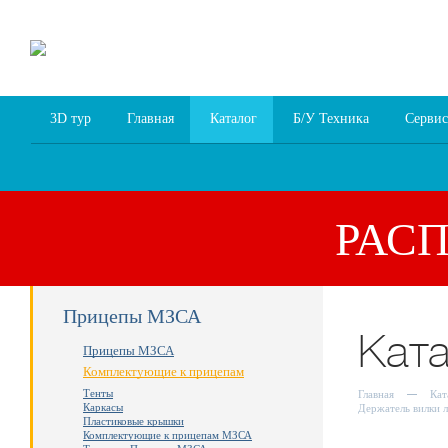
8 (4852) 700
255; 94
00
94
3D тур
Главная
Каталог
Б/У Техника
Сервис
РАС
Прицепы МЗСА
Кат
Прицепы МЗСА
Комплектующие к прицепам
Тенты
Главная
Кат
Каркасы
Держатель вилки 
Пластиковые крышки
Комплектующие к прицепам МЗСА