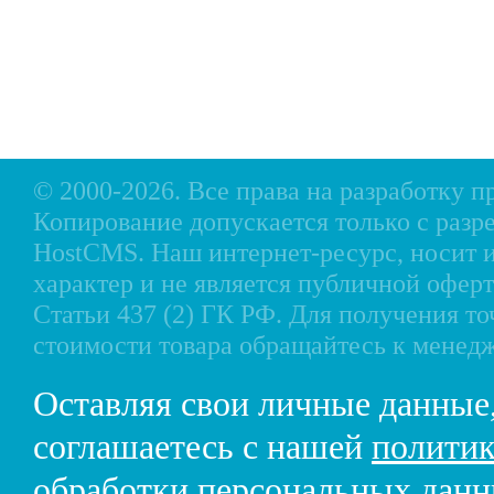
Оплата
Аксессуары для лодок
Доставка
Аксессуары для моторов
Кредит
Мотоциклы, Квадроциклы, Вездеходы
Рассрочка
Снегоходы, мотобуксировщики, мотовездеходы
Контакты
© 2000-2026. Все права на разработку 
Копирование допускается только с разр
HostCMS
. Наш интернет-ресурс, носи
характер и не является публичной офе
Статьи 437 (2) ГК РФ. Для получения т
стоимости товара обращайтесь к менед
Оставляя свои личные данные
соглашаетесь с нашей
политик
обработки персональных дан