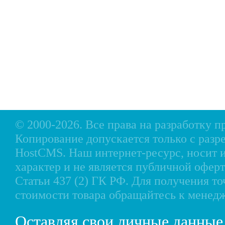
Каталог
Лодки ПВХ
О
Б/У Техника
Лодки РИБ
В
Сервис
Лодки, катера пластиковые и алюминиевые
Н
Акции
Подвесные моторы
Р
Оплата
Аксессуары для лодок
Доставка
Аксессуары для моторов
Кредит
Мотоциклы, Квадроциклы, Вездеходы
Рассрочка
Снегоходы, мотобуксировщики, мотовездеходы
Контакты
© 2000-2026. Все права на разработку 
Копирование допускается только с разр
HostCMS
. Наш интернет-ресурс, носи
характер и не является публичной офе
Статьи 437 (2) ГК РФ. Для получения т
стоимости товара обращайтесь к менед
Оставляя свои личные данные