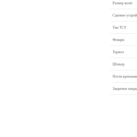
Размер колёс
Сцепное устрой
Тип ТСУ
Фонари
Тормоз
Штекер
Петли креплени
Защитное покр
Главная
Прицепы МЗСА
Н