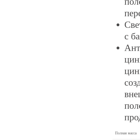
пол
пер
Све
с б
Ант
цин
цин
соз
вне
пол
про
Полная масса