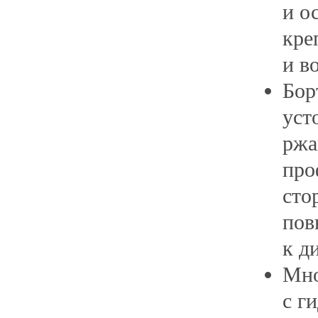
и о
кре
и в
Бор
уст
ржа
про
сто
пов
к д
Мно
с г