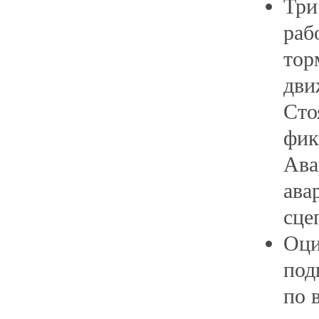
Три
раб
тор
дви
Сто
фик
Ава
ава
сце
Оци
под
по 