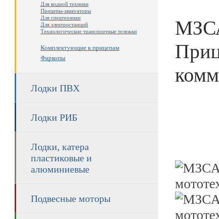
Для водной техники
Прицепы-эвакуаторы
Для спецтехники
МЗСА
Для электростанций
Технологические транспортные тележки
Приц
Комплектующие к прицепам
Фаркопы
комм
Лодки ПВХ
Лодки РИБ
Лодки, катера
пластиковые и
алюминиевые
Подвесные моторы