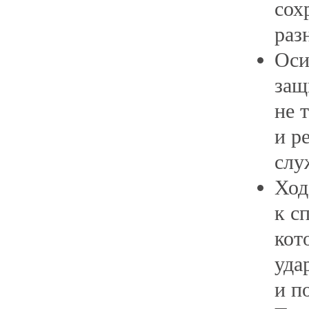
сох
раз
Оси
защ
не 
и р
слу
Ход
к с
кот
уда
и п