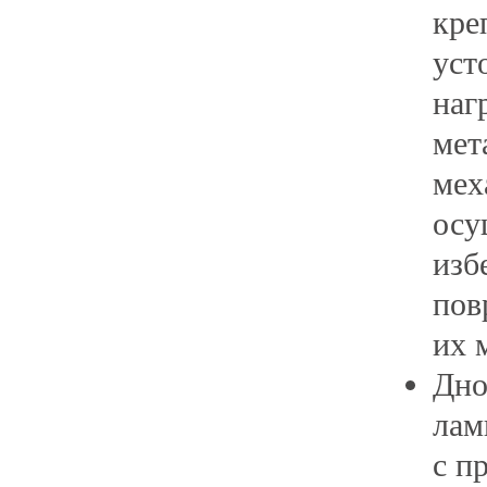
кре
уст
наг
мет
мех
осу
изб
пов
их 
Дно
лам
с п