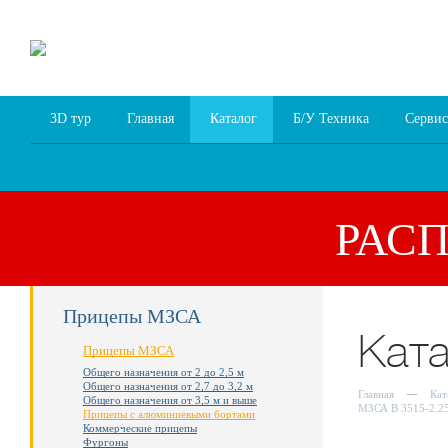
8 (4852) 700
255; 94
00
94
3D тур
Главная
Каталог
Б/У Техника
Сервис
РАС
Прицепы МЗСА
Кат
Прицепы МЗСА
Общего назначения от 2 до 2,5 м
Общего назначения от 2,7 до 3,2 м
Главная
Кат
Общего назначения от 3,5 м и выше
МЗСА B 3515-2.25
Прицепы с алюминиевыми бортами
Коммерческие прицепы
Фургоны