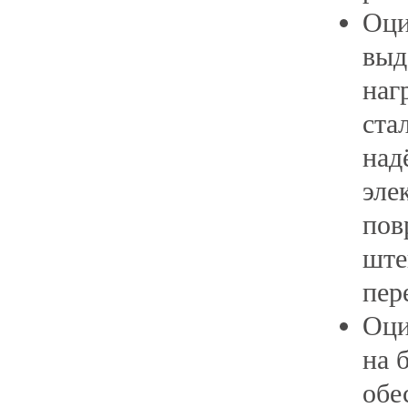
Оци
выд
наг
ста
над
эле
пов
ште
пер
Оци
на 
обе