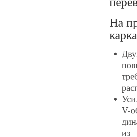
перев
На пр
карк
Дв
пов
тр
рас
У
V-о
дин
из 