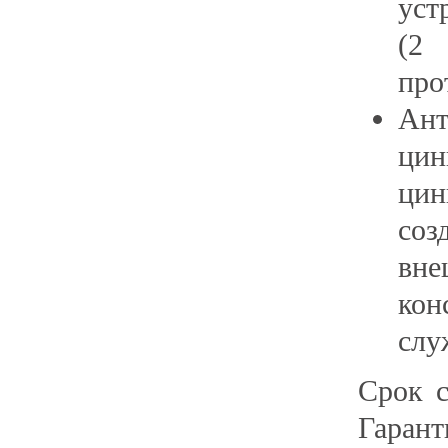
уст
(2 
про
Ан
цин
цин
соз
вне
кон
слу
Срок с
Гара