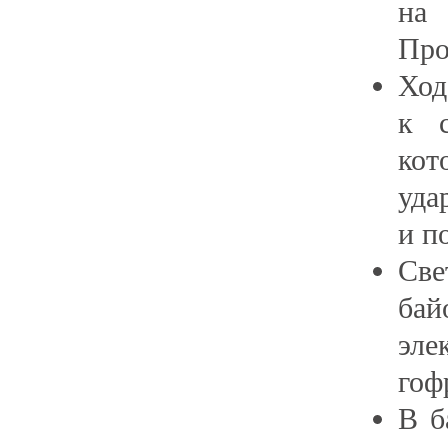
на
Про
Хо
к с
кот
уд
и п
Св
ба
эл
гоф
В
ба