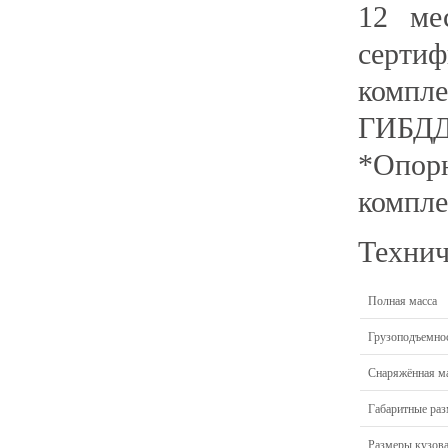
12 ме
серти
компле
ГИБДД
*Опор
компле
Технич
Полная масса
Грузоподъемно
Снаряжённая м
Габаритные ра
Размеры кузов