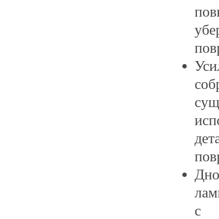
пов
убе
пов
Уси
соб
су
исп
де
пов
Дно
л
с 