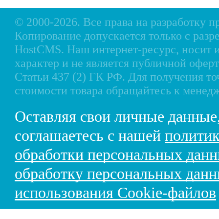
© 2000-2026. Все права на разработку 
Копирование допускается только с разр
HostCMS
. Наш интернет-ресурс, носи
характер и не является публичной офе
Статьи 437 (2) ГК РФ. Для получения т
стоимости товара обращайтесь к менед
Оставляя свои личные данные
соглашаетесь с нашей
политик
обработки персональных дан
обработку персональных дан
использования Cookie-файлов