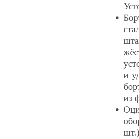
Уст
Бо
ст
шт
жё
уст
и у
бо
из 
Оци
обо
ш