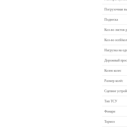
Погрузочная в
Подвеска
Кол-во листов 
Кол-во осей/кол
Нагрузка на од
Дорожный прос
Колея колес
Размер колёс
Сцепное устрой
Тип ТСУ
Фонари
Тормоз