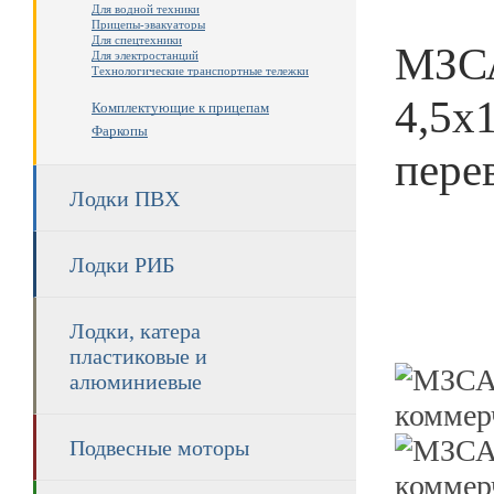
Для водной техники
Прицепы-эвакуаторы
Для спецтехники
МЗСА
Для электростанций
Технологические транспортные тележки
4,5х
Комплектующие к прицепам
Фаркопы
пере
Лодки ПВХ
Лодки РИБ
Лодки, катера
пластиковые и
алюминиевые
Подвесные моторы