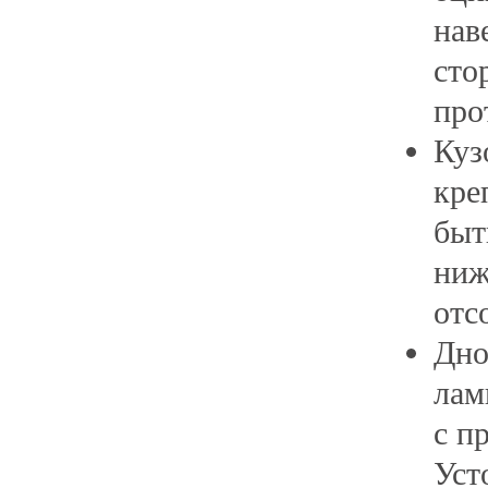
нав
сто
про
Куз
кре
быт
ниж
отс
Дно
лам
с п
Уст