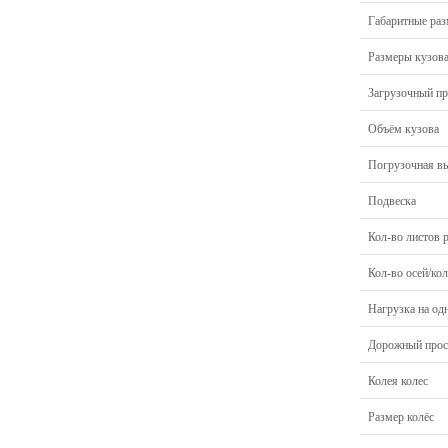
Габаритные ра
Размеры кузов
Загрузочный пр
Объём кузова
Погрузочная в
Подвеска
Кол-во листов 
Кол-во осей/кол
Нагрузка на од
Дорожный прос
Колея колес
Размер колёс