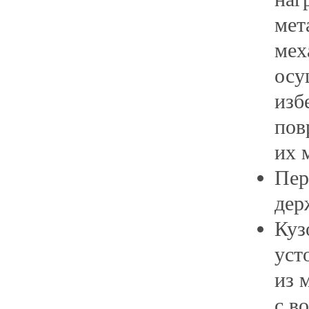
мет
мех
осу
изб
пов
их 
Пер
дер
Куз
уст
из 
с в