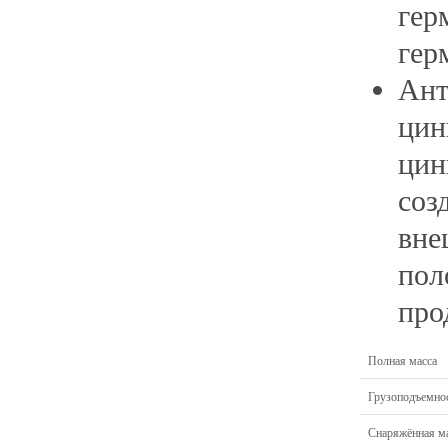
гер
гер
Ант
цин
цин
соз
вне
пол
про
Полная масса
Грузоподъемно
Снаряжённая м