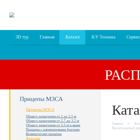
8 (4852) 700
255; 94
00
94
3D тур
Главная
Каталог
Б/У Техника
Сервис
РАС
Прицепы МЗСА
Ката
Прицепы МЗСА
Общего назначения от 2 до 2,5 м
Общего назначения от 2,7 до 3,2 м
Главная
Кат
Общего назначения от 3,5 м и выше
Промтоварный дву
Прицепы с алюминиевыми бортами
Коммерческие прицепы
Фургоны