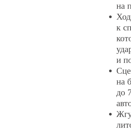
на 
Ход
к с
кот
уда
и п
Сце
на 
до 7
авт
Жгу
лит