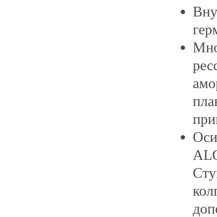
Вну
гер
Мно
рес
амо
пла
при
Оси
ALO
Сту
кол
доп