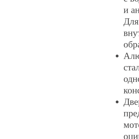
и а
Для
вну
обр
Алю
ста
одн
кон
Две
пре
мот
оци