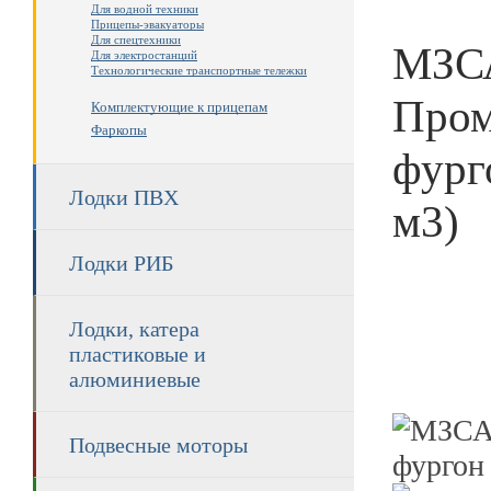
Для водной техники
Прицепы-эвакуаторы
Для спецтехники
МЗСА
Для электростанций
Технологические транспортные тележки
Пром
Комплектующие к прицепам
Фаркопы
фург
Лодки ПВХ
м3)
Лодки РИБ
Лодки, катера
пластиковые и
алюминиевые
Подвесные моторы