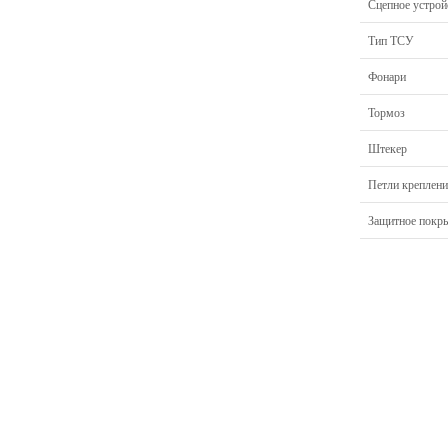
Сцепное устрой
Тип ТСУ
Фонари
Тормоз
Штекер
Петли креплени
Защитное покр
Главная
Прицепы МЗСА
Н
Каталог
Лодки ПВХ
О
Б/У Техника
Лодки РИБ
В
Сервис
Лодки, катера пластиковые и алюминиевые
Н
Акции
Подвесные моторы
Р