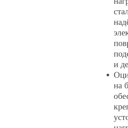
наг
ста
над
эле
пов
под
и д
Оци
на 
обе
кре
уст
наг