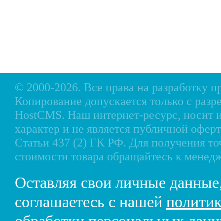
Оплата
Аксессуары для лодок
Доставка
Аксессуары для моторов
Кредит
Мотоциклы, Квадроциклы, Вездеходы
Рассрочка
Снегоходы, мотобуксировщики, мотовездеходы
Контакты
© 2000-2026. Все права на разработку 
Копирование допускается только с разр
HostCMS
. Наш интернет-ресурс, носи
характер и не является публичной офе
Статьи 437 (2) ГК РФ. Для получения т
стоимости товара обращайтесь к менед
Оставляя свои личные данные
соглашаетесь с нашей
политик