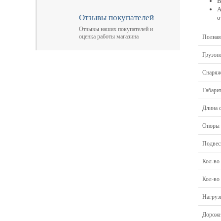
В
А
Отзывы покупателей
о
Отзывы наших покупателей и
оценка работы магазина
Полная
Грузоп
Снаряж
Габари
Длина 
Опоры 
Подвес
Кол-во
Кол-во 
Нагрузк
Дорожн