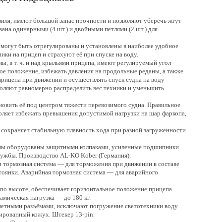
филя
, имеют большой запас прочности и позволяют уберечь жгут
ана одинарными (4 шт.) и двойными петлями (2 шт.) для
могут быть отрегулированы и установлены в наиболее удобное
ки на прицеп и страхуют её при спуске на воду.
мы,
в т. ч.
и над крыльями прицепа, имеют регулируемый угол
ое положение, избежать давления на продольные реданы, а также
рицепа при движении и осуществлять спуск судна на воду
воляют равномерно распределить вес техники и уменьшить
новить её под центром тяжести перевозимого судна. Правильное
воляет избежать превышения допустимой нагрузки на шар фаркопа,
сохраняет стабильную плавность хода при разной загруженности
баны оборудованы защитными колпаками, усиленные подшипники
лужбы.
Производство
AL-KO
Kober (Германия).
я тормозная система
— для торможения при движении в составе
тоянки.
Аварийная тормозная система
— для аварийного
 по высоте, обеспечивает горизонтальное положение прицепа
намическая нагрузка — до 180 кг.
нетными разъёмами
, исключают погружение светотехники воду
рированный кожух. Штекер
13-pin
.