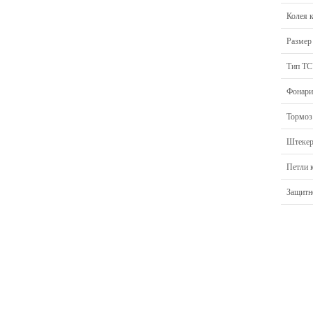
Колея 
Размер
Тип Т
Фонари
Тормоз
Штеке
Петли 
Защитн
Главная
Прицепы МЗСА
Каталог
Лодки ПВХ