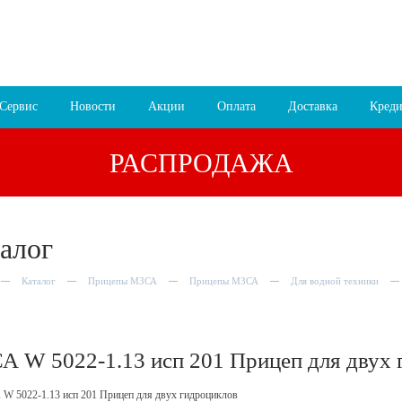
 16:00
8 (4852) 700
255; 94
00
езда
Сервис
Новости
Акции
Оплата
Доставка
Креди
РАСПРОДАЖА
алог
Каталог
Прицепы МЗСА
Прицепы МЗСА
Для водной техники
А W 5022-1.13 исп 201 Прицеп для двух 