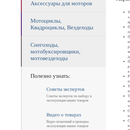
Аксессуары для моторов
У
э
Мотоциклы,
к
Квадроциклы, Вездеходы
П
п
П
н
Снегоходы,
р
мотобуксировщики,
м
д
мотовездеходы
П
р
а
Полезно узнать:
Р
п
У
Советы экспертов
н
Т
Советы экспертов по выбору и
эксплуатации наших товаров
а
т
О
Видео о товарах
и
С
Видео испытаний и проверка
и
эксплуатации наших товаров