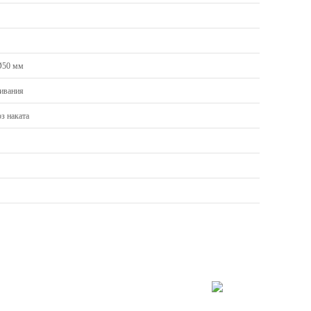
Ø50 мм
ивания
з наката
, Сб 9:30 – 17:00, Вс 10:00 – 16:00
т Октября, 78 лит.В
Схему проезда