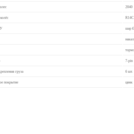
колес
2040
 колёс
R14C
СУ
шар 
накал
тормо
р
7-pin
крепления груза
6 шт.
ое покрытие
цинк
Новости
Пн-Пт 9:30 – 18:00
Отзывы о магазине
г. Ярославль, пр-