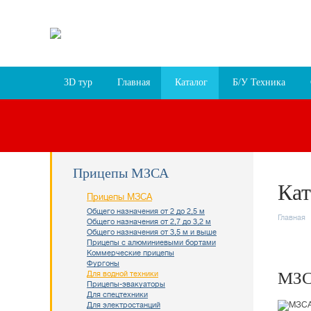
Пн-Пт 9:30 – 18:00, Сб 9:30 – 17:00, Вс 10:00 –
г. Ярославль, пр-т Октября, 78 лит.В
Схема п
3D тур
Главная
Каталог
Б/У Техника
Прицепы МЗСА
Кат
Прицепы МЗСА
Общего назначения от 2 до 2,5 м
Главная
Общего назначения от 2,7 до 3,2 м
Общего назначения от 3,5 м и выше
Прицепы с алюминиевыми бортами
Коммерческие прицепы
Фургоны
МЗС
Для водной техники
Прицепы-эвакуаторы
Для спецтехники
Для электростанций