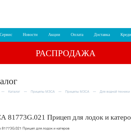
 16:00
8 (4852) 700
255; 94
00
роезда
Сервис
Новости
Акции
Оплата
Доставка
Креди
РАСПРОДАЖА
алог
Каталог
Прицепы МЗСА
Прицепы МЗСА
Для водной техники
А 81773G.021 Прицеп для лодок и катеро