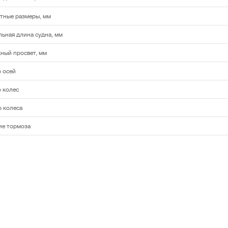
тные размеры, мм
ьная длина судна, мм
ный просвет, мм
 осей
 колес
 колеса
ие тормоза
Новости
Пн-Пт 9:30 