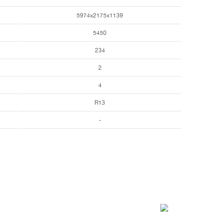
5974х2175х1139
5450
234
2
4
R13
-
– 18:00, Сб 9:30 – 17:00, Вс 10:00 – 16:00