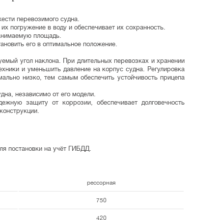
ести перевозимого судна.
 их погружение в воду и обеспечивает их сохранность.
анимаемую площадь.
ановить его в оптимальное положение.
уемый угол наклона.
При длительных перевозках и хранении
ехники и уменьшить давление на корпус судна. Регулировка
мально низко, тем самым обеспечить устойчивость прицепа
дна, независимо от его модели.
адежную защиту от коррозии, обеспечивает долговечность
конструкции.
ля постановки на учёт ГИБДД.
рессорная
750
420