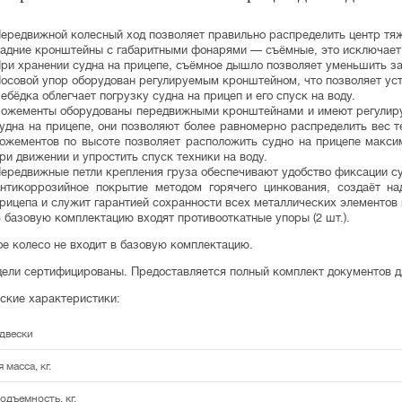
ередвижной колесный ход
позволяет правильно распределить центр тяж
адние кронштейны с габаритными фонарями — съёмные
, это исключает
ри хранении судна на прицепе,
съёмное дышло
позволяет уменьшить з
осовой упор
оборудован регулируемым кронштейном, что позволяет уст
ебёдка
облегчает погрузку судна на прицеп и его спуск на воду.
ожементы оборудованы передвижными кронштейнами и имеют регулир
удна на прицепе, они позволяют более равномерно распределить вес т
ожементов по высоте позволяет расположить судно на прицепе макси
ри движении и упростить спуск техники на воду.
ередвижные петли крепления груза
обеспечивают удобство фиксации су
нтикоррозийное покрытие методом горячего цинкования
, создаёт н
рицепа и служит гарантией сохранности всех металлических элементов 
 базовую комплектацию входят
противооткатные упоры (2 шт.)
.
е колесо не входит в базовую комплектацию.
ели сертифицированы. Предоставляется полный комплект документов д
ские характеристики:
двески
 масса, кг.
одъемность, кг.