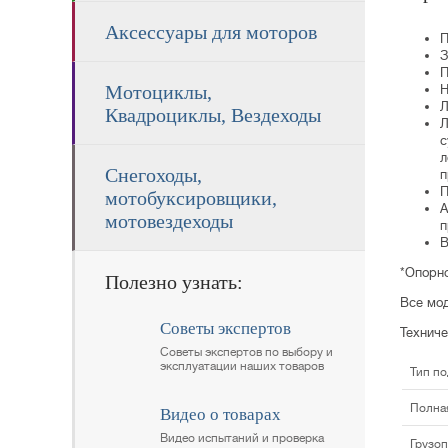
Аксессуары для моторов
П
З
П
Мотоциклы,
Н
Л
Квадроциклы, Вездеходы
Л
с
л
Снегоходы,
п
П
мотобуксировщики,
А
мотовездеходы
п
В
*Опорно
Полезно узнать:
Все мод
Советы экспертов
Техниче
Советы экспертов по выбору и
эксплуатации наших товаров
Тип по
Полная
Видео о товарах
Видео испытаний и проверка
Грузоп