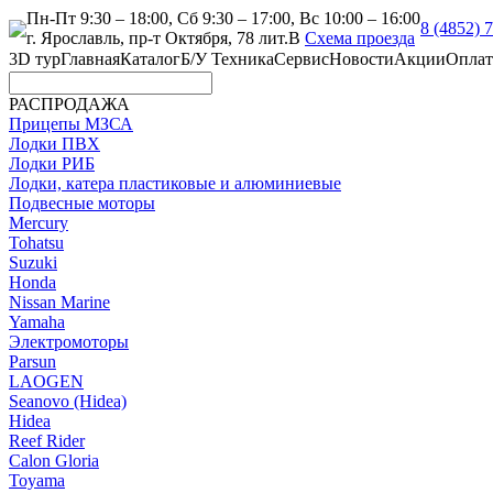
Пн-Пт 9:30 – 18:00, Сб 9:30 – 17:00, Вс 10:00 – 16:00
8 (4852) 
г. Ярославль, пр-т Октября, 78 лит.В
Схема проезда
3D тур
Главная
Каталог
Б/У Техника
Сервис
Новости
Акции
Оплат
РАСПРОДАЖА
Прицепы МЗСА
Лодки ПВХ
Лодки РИБ
Лодки, катера пластиковые и алюминиевые
Подвесные моторы
Mercury
Tohatsu
Suzuki
Honda
Nissan Marine
Yamaha
Электромоторы
Parsun
LAOGEN
Seanovo (Hidea)
Hidea
Reef Rider
Calon Gloria
Toyama