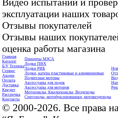
Видео испытаний и провер
эксплуатации наших товар
Отзывы покупателей
Отзывы наших покупателе
оценка работы магазина
Главная
Прицепы МЗСА
Каталог
Лодки ПВХ
Б/У Техника
Лодки РИБ
Нов
Сервис
Лодки, катера пластиковые и алюминиевые
Отз
Акции
Подвесные моторы
Вид
Оплата
Аксессуары для лодок
Нап
Доставка
Аксессуары для моторов
Рек
Кредит
Мотоциклы, Квадроциклы, Вездеходы
Рассрочка
Снегоходы, мотобуксировщики, мотовездеходы
Контакты
© 2000-2026. Все права 