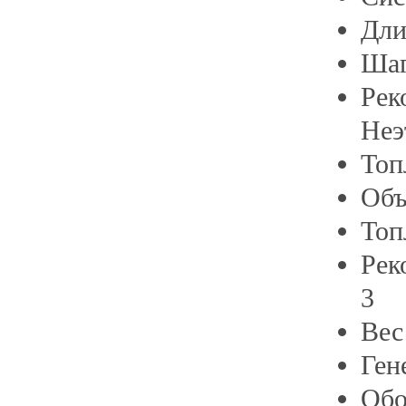
Дли
Шаг
Рек
Неэ
Топ
Объ
Топ
Рек
3
Ве
Ген
Обо