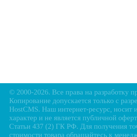
Главная
Прицепы МЗСА
Н
Каталог
Лодки ПВХ
О
Б/У Техника
Лодки РИБ
В
Сервис
Лодки, катера пластиковые и алюминиевые
Н
Акции
Подвесные моторы
Р
Оплата
Аксессуары для лодок
Доставка
Аксессуары для моторов
Кредит
Мотоциклы, Квадроциклы, Вездеходы
Рассрочка
Снегоходы, мотобуксировщики, мотовездеходы
Контакты
© 2000-2026. Все права на разработку 
Копирование допускается только с разр
HostCMS
. Наш интернет-ресурс, носи
характер и не является публичной офе
Статьи 437 (2) ГК РФ. Для получения т
стоимости товара обращайтесь к менед