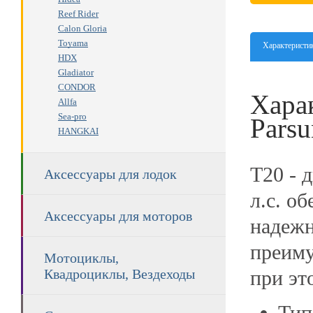
Reef Rider
Calon Gloria
Toyama
Характеристи
HDX
Gladiator
CONDOR
Хара
Allfa
Sea-pro
Pars
HANGKAI
T20 - 
Аксессуары для лодок
л.c. о
Аксессуары для моторов
надежн
преиму
Мотоциклы,
при эт
Квадроциклы, Вездеходы
Тип