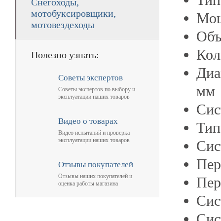
Снегоходы,
мотобуксировщики,
Мо
мотовездеходы
Объ
Кол
Полезно узнать:
Диа
Советы экспертов
мм
Советы экспертов по выбору и
эксплуатации наших товаров
Сис
Видео о товарах
Тип
Видео испытаний и проверка
эксплуатации наших товаров
Сис
Пер
Отзывы покупателей
Отзывы наших покупателей и
Пер
оценка работы магазина
Сис
Сис