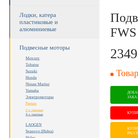
Подв
Лодки, катера
пластиковые и
FWS
алюминиевые
Подвесные моторы
2349
Mercury
RUB
Tohatsu
Товар
Suzuki
Honda
Nissan Marine
Yamaha
ДОБА
Электромоторы
ЗАКА
Parsun
2-х тактные
КУПИ
4-х тактные
LAOGEN
КУПИ
Seanovo (Hidea)
РАСС
Hidea