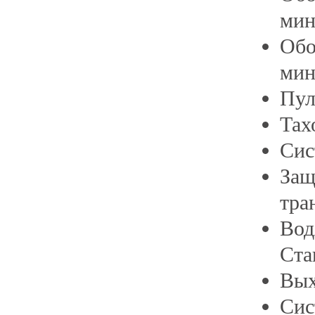
ми
Обо
ми
Пу
Тах
Сис
Защ
тра
Вод
Ста
Вых
Сис