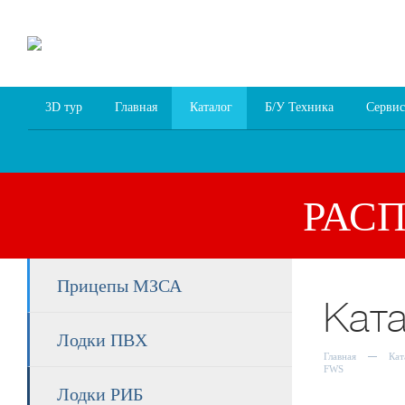
8 (4852) 700
255; 94
00
94
3D тур
Главная
Каталог
Б/У Техника
Сервис
РАС
Прицепы МЗСА
Кат
Лодки ПВХ
Главная
Кат
FWS
Лодки РИБ