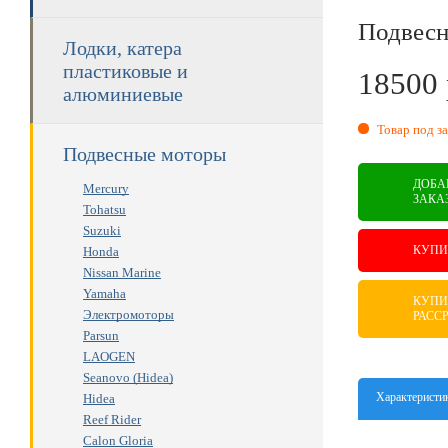
Подвесн
Лодки, катера
пластиковые и
18500
алюминиевые
RUB
Товар под за
Подвесные моторы
ДОБА
Mercury
ЗАКА
Tohatsu
Suzuki
КУПИ
Honda
Nissan Marine
Yamaha
КУПИ
Электромоторы
РАСС
Parsun
LAOGEN
Seanovo (Hidea)
Характеристи
Hidea
Reef Rider
Calon Gloria