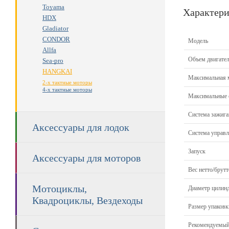
Toyama
Характери
HDX
Gladiator
CONDOR
Модель
Allfa
Объем двигате
Sea-pro
HANGKAI
Максимальная 
2-х тактные моторы
4-х тактные моторы
Максимальные 
Система зажига
Аксессуары для лодок
Система управ
Запуск
Аксессуары для моторов
Вес нетто/брутт
Мотоциклы,
Диаметр цилин
Квадроциклы, Вездеходы
Размер упаков
Рекомендуемый