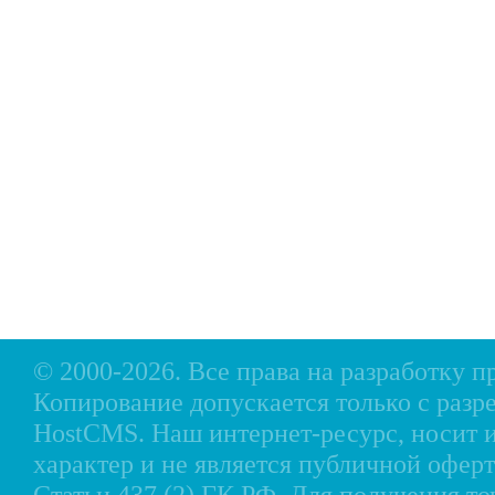
Главная
Прицепы МЗСА
Н
Каталог
Лодки ПВХ
О
Б/У Техника
Лодки РИБ
В
Сервис
Лодки, катера пластиковые и алюминиевые
Н
Акции
Подвесные моторы
Р
Оплата
Аксессуары для лодок
Доставка
Аксессуары для моторов
Кредит
Мотоциклы, Квадроциклы, Вездеходы
Рассрочка
Снегоходы, мотобуксировщики, мотовездеходы
Контакты
© 2000-2026. Все права на разработку 
Копирование допускается только с разр
HostCMS
. Наш интернет-ресурс, носи
характер и не является публичной офе
Статьи 437 (2) ГК РФ. Для получения т