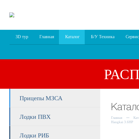
8 (4852) 700
255; 94
00
94
3D тур
Главная
Каталог
Б/У Техника
Сервис
РАС
Прицепы МЗСА
Катал
Лодки ПВХ
Главная
Кат
Hangkai 3.6HP
Лодки РИБ