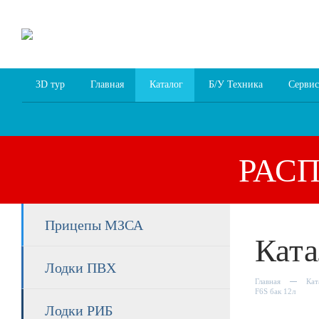
8 (4852) 700
255; 94
00
94
3D тур
Главная
Каталог
Б/У Техника
Сервис
РАС
Прицепы МЗСА
Ката
Лодки ПВХ
Главная
Кат
F6S бак 12л
Лодки РИБ