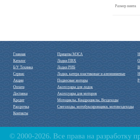
Размер винта
Главная
Прицепы МЗСА
Н
Каталог
Лодки ПВХ
О
Б/У Техника
Лодки РИБ
В
Сервис
Лодки, катера пластиковые и алюминиевые
Н
Акции
Подвесные моторы
Р
Оплата
Аксессуары для лодок
Доставка
Аксессуары для моторов
Кредит
Мотоциклы, Квадроциклы, Вездеходы
Рассрочка
Снегоходы, мотобуксировщики, мотовездеходы
Контакты
© 2000-2026. Все права на разработку 