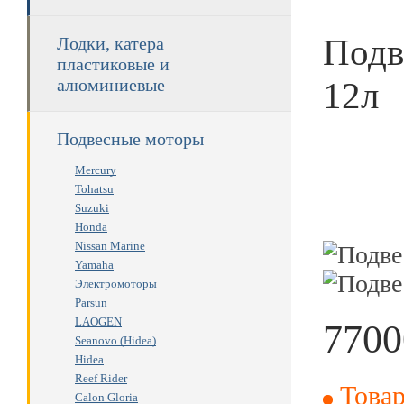
Подв
Лодки, катера
пластиковые и
12л
алюминиевые
Подвесные моторы
Mercury
Tohatsu
Suzuki
Honda
Nissan Marine
Yamaha
Электромоторы
Parsun
LAOGEN
7700
Seanovo (Hidea)
Hidea
RUB
Reef Rider
Товар
Calon Gloria