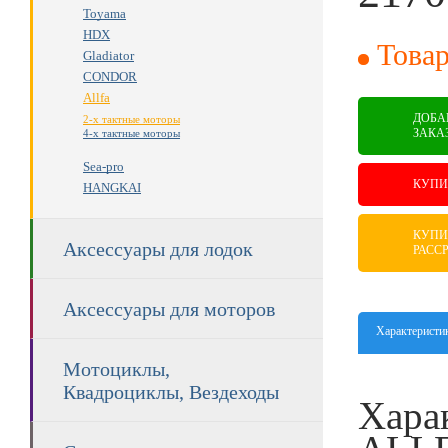
Toyama
RUB
HDX
Товар
Gladiator
CONDOR
Allfa
ДОБА
2-х тактные моторы
ЗАКА
4-х тактные моторы
Sea-pro
КУПИ
HANGKAI
КУПИ
Аксессуары для лодок
РАСС
Аксессуары для моторов
Характеристи
Мотоциклы,
Квадроциклы, Вездеходы
Хара