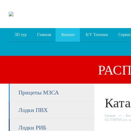
8 (4852) 700
255; 94
00
94
3D тур
Главная
Каталог
Б/У Техника
Сервис
РАС
Прицепы МЗСА
Ката
Лодки ПВХ
Главная
Кат
CG T30FWS (эл. з
Лодки РИБ