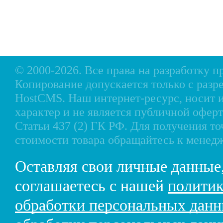
Доставка
Аксессуары для моторов
Кредит
Мотоциклы, Квадроциклы, Вездеходы
Рассрочка
Снегоходы, мотобуксировщики, мотовездеходы
Контакты
© 2000-2026. Все права на разработку 
Копирование допускается только с разр
HostCMS
. Наш интернет-ресурс, носи
характер и не является публичной офе
Статьи 437 (2) ГК РФ. Для получения т
стоимости товара обращайтесь к менед
Оставляя свои личные данные
соглашаетесь с нашей
политик
обработки персональных дан