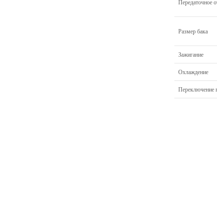
Передаточное о
Размер бака
Зажигание
Охлаждение
Переключение 
Главная
Прицепы МЗСА
Н
Каталог
Лодки ПВХ
О
Б/У Техника
Лодки РИБ
В
Сервис
Лодки, катера пластиковые и алюминиевые
Н
Акции
Подвесные моторы
Р
Оплата
Аксессуары для лодок