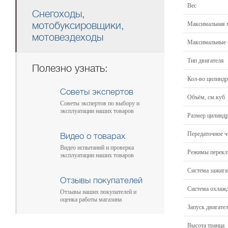
Вес
Снегоходы,
мотобуксировщики,
Максимальная м
мотовездеходы
Максимальные 
Тип двигателя
Полезно узнать:
Кол-во цилинд
Советы экспертов
Объём, см.куб
Советы экспертов по выбору и
эксплуатации наших товаров
Размер цилиндр
Передаточное ч
Видео о товарах
Видео испытаний и проверка
Режимы перекл
эксплуатации наших товаров
Система зажига
Отзывы покупателей
Система охлаж
Отзывы наших покупателей и
оценка работы магазина
Запуск двигате
Высота транца