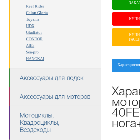
ЗАКА
Reef Rider
Calon Gloria
КУПИ
Toyama
HDX
Gladiator
КУПИ
CONDOR
РАСС
Allfa
Sea-pro
HANGKAI
Характеристи
Аксессуары для лодок
Хара
Аксессуары для моторов
мото
40FE
Мотоциклы,
нога
Квадроциклы,
Вездеходы