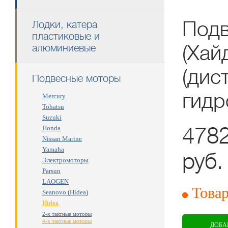
Подв
Лодки, катера
пластиковые и
(Хай
алюминиевые
(дис
Подвесные моторы
гидр
Mercury
Tohatsu
Suzuki
478
Honda
Nissan Marine
Yamaha
руб.
Электромоторы
Parsun
RUB
LAOGEN
Товар
Seanovo (Hidea)
Hidea
2-х тактные моторы
4-х тактные моторы
ДОБА