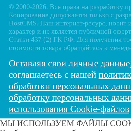
© 2000-2026. Все права на разработку 
Копирование допускается только с разр
HostCMS
. Наш интернет-ресурс, носи
характер и не является публичной офе
Статьи 437 (2) ГК РФ. Для получения т
стоимости товара обращайтесь к менед
Оставляя свои личные данные
соглашаетесь с нашей
политик
обработки персональных дан
обработку персональных дан
использования Cookie-файлов
МЫ ИСПОЛЬЗУЕМ ФАЙЛЫ COO