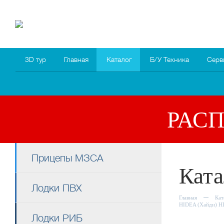
8 (4852) 700
255; 94
00
94
3D тур
Главная
Каталог
Б/У Техника
Серв
РАС
Прицепы МЗСА
Ката
Лодки ПВХ
Главная
Кат
HIDEA (Хайди) HD
Лодки РИБ