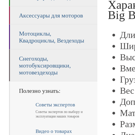
Хара
Big B
Аксессуары для моторов
Дли
Мотоциклы,
Квадроциклы, Вездеходы
Шир
Выс
Снегоходы,
мотобуксировщики,
Вме
мотовездеходы
Гру
Вес
Полезно узнать:
Доп
Советы экспертов
Мат
Советы экспертов по выбору и
эксплуатации наших товаров
Раз
Видео о товарах