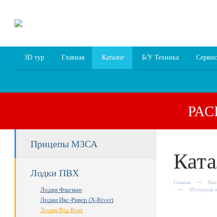
8 (4852) 700
255; 94
00
94
3D тур
Главная
Каталог
Б/У Техника
Сервис
РА
Прицепы МЗСА
Ката
Лодки ПВХ
Главная
Кат
Лодки Флагман
Моторная л
Лодки Икс-Ривер (X-River)
Лодки Big Boat