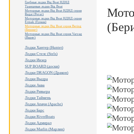
Гребные лодки Big Boat НДНД
Транцевые лодки Big Boat
Мото
Моторные лодки Big Boat НДНД серия
Regat (Регат)
Моторные лодки Big Boat НДНД серия
(Бер
Ermak (Ермак)
Моторные лодки Big Boat серия Bering
(Беринг)
Моторные лодки Big Boat серия Varyag
(Варяг)
Лодки Хантер (Hunter)
Лодки Стелс (Stels)
Лодки Инзер
SUP BOARD (доски)
Лодки DRAGON (Дракон)
Лодки Выдра
Лодки Аква
Лодки Ривьера
Лодки Таймень
Лодки Апачи (Apache)
Лодки Барс
Лодки RiverBoats
Лодки Адмирал
Лодки Marlin (Марлин)