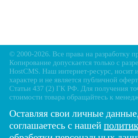
Оплата
Аксессуары для лодок
Доставка
Аксессуары для моторов
Кредит
Мотоциклы, Квадроциклы, Вездеходы
Рассрочка
Снегоходы, мотобуксировщики, мотовездеходы
Контакты
© 2000-2026. Все права на разработку 
Копирование допускается только с разр
HostCMS
. Наш интернет-ресурс, носи
характер и не является публичной офе
Статьи 437 (2) ГК РФ. Для получения т
стоимости товара обращайтесь к менед
Оставляя свои личные данные
соглашаетесь с нашей
политик
обработки персональных дан