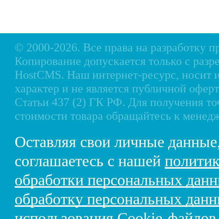
Рассрочка
Снегоходы, мотобуксировщики, мотовездеходы
Контакты
© 2000-2026. Все права на разработку 
Копирование допускается только с разр
HostCMS
. Наш интернет-ресурс, носи
характер и не является публичной офе
Статьи 437 (2) ГК РФ. Для получения т
стоимости товара обращайтесь к менед
Оставляя свои личные данные
соглашаетесь с нашей
политик
обработки персональных дан
обработку персональных дан
использования Cookie-файлов