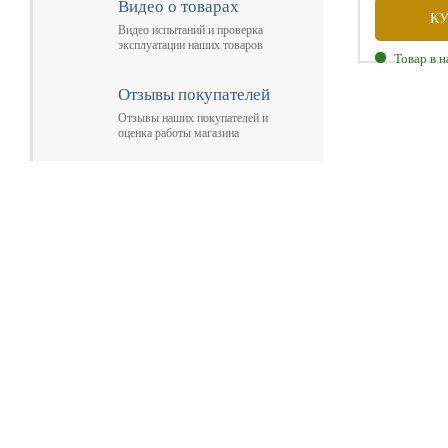
Видео о товарах
К
Видео испытаний и проверка
эксплуатации наших товаров
Товар в 
Размеры: 4
Отзывы покупателей
Вместитель
Отзывы наших покупателей и
Вес комплек
оценка работы магазина
Допустим м
Диаметр ба
Главная
Прицепы МЗСА
Н
Каталог
Лодки ПВХ
О
Б/У Техника
Лодки РИБ
В
Сервис
Лодки, катера пластиковые и алюминиевые
Н
Акции
Подвесные моторы
Р
Оплата
Аксессуары для лодок
Доставка
Аксессуары для моторов
Кредит
Мотоциклы, Квадроциклы, Вездеходы