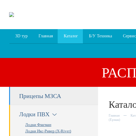
8 (4852) 700
255; 94
00
94
3D тур
Главная
Каталог
Б/У Техника
Сервис
РАС
Прицепы МЗСА
Катал
Лодки ПВХ
Главная
Кат
(Ермак)
Лодки Флагман
Лодки Икс-Ривер (X-River)