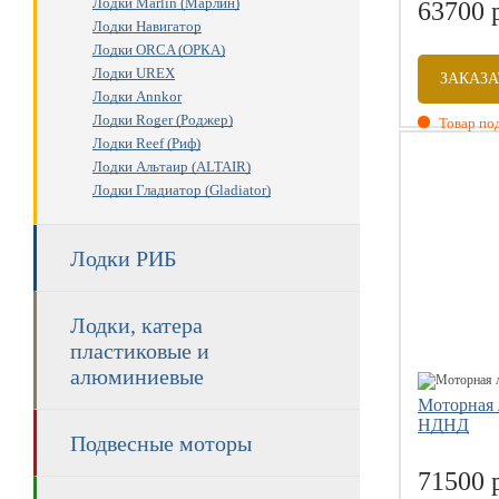
Лодки Marlin (Марлин)
63700 
Лодки Навигатор
Лодки ORCA (ОРКА)
Лодки UREX
ЗАКАЗА
Лодки Annkor
Лодки Roger (Роджер)
Товар под
Лодки Reef (Риф)
Размеры: 3
Лодки Альтаир (ALTAIR)
Вместитель
Лодки Гладиатор (Gladiator)
Вес комплек
Допустим м
Диаметр ба
Лодки РИБ
Лодки, катера
пластиковые и
алюминиевые
Моторная 
НДНД
Подвесные моторы
71500 