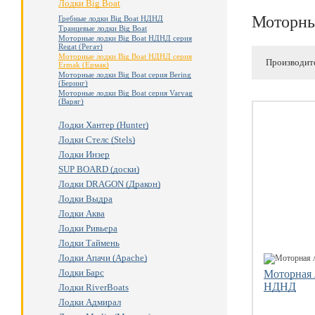
Лодки Big Boat
Моторны
Гребные лодки Big Boat НДНД
Транцевые лодки Big Boat
Моторные лодки Big Boat НДНД серия
Regat (Регат)
Моторные лодки Big Boat НДНД серия
Производит
Ermak (Ермак)
Моторные лодки Big Boat серия Bering
(Беринг)
Моторные лодки Big Boat серия Varyag
(Варяг)
Лодки Хантер (Hunter)
Лодки Стелс (Stels)
Лодки Инзер
SUP BOARD (доски)
Лодки DRAGON (Дракон)
Лодки Выдра
Лодки Аква
Лодки Ривьера
Лодки Таймень
Лодки Апачи (Apache)
Лодки Барс
Моторная 
НДНД
Лодки RiverBoats
Лодки Адмирал