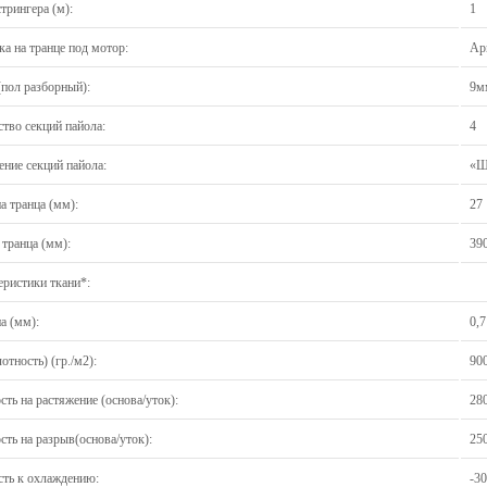
трингера (м):
1
а на транце под мотор:
Ар
(пол разборный):
9м
тво секций пайола:
4
ение секций пайола:
«Ш
а транца (мм):
27
транца (мм):
39
еристики ткани*:
а (мм):
0,7
отность) (гр./м2):
90
ть на растяжение (основа/уток):
28
ть на разрыв(основа/уток):
25
сть к охлаждению:
-3