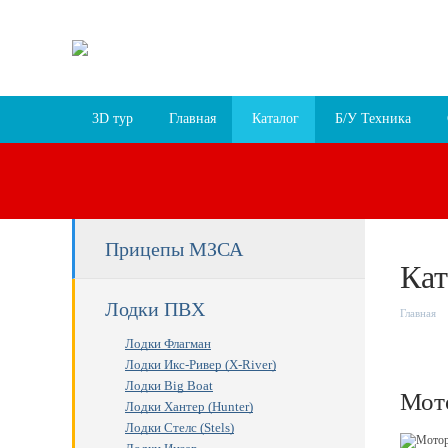
Пн-Пт 9:30 – 18:00, Сб 9:30 – 17:00, Вс 10:00 –
г. Ярославль, пр-т Октября, 78 лит.В
Схема про
3D тур
Главная
Каталог
Б/У Техника
Прицепы МЗСА
Кат
Лодки ПВХ
Главная
Лодки Флагман
Лодки Икс-Ривер (X-River)
Лодки Big Boat
Мот
Лодки Хантер (Hunter)
Лодки Стелс (Stels)