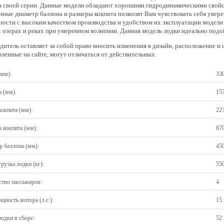
а своей серии. Данные модели обладают хорошими гидродинамическими свойс
нные диаметр баллона и размеры кокпита позволят Вам чувствовать себя уверен
ности с высоким качеством производства и удобством их эксплуатации модели
 озерах и реках при умеренном волнении. Данная модель лодки идеально подо
дитель оставляет за собой право вносить изменения в дизайн, расположение и
вленные на сайте, могут отличаться от действительных.
(мм):
33
 (мм):
15
окпита (мм):
22
 кокпита (мм):
67
р баллона (мм):
45
рузка лодки (кг):
55
ство пассажиров:
4
ность мотора (л.с.):
15
одки в сборе:
52