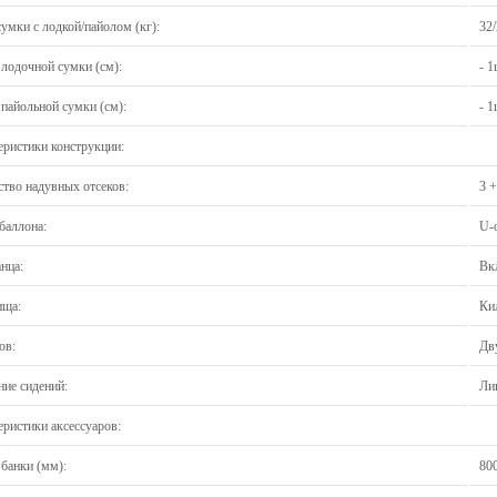
умки с лодкой/пайолом (кг):
32
 лодочной сумки (см):
- 
пайольной сумки (см):
- 
еристики конструкции:
ство надувных отсеков:
3 +
баллона:
U-
нца:
Вк
ища:
Ки
ов:
Дв
ние сидений:
Ли
еристики аксессуаров:
 банки (мм):
80