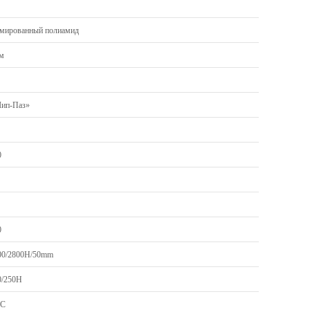
мированный полиамид
м
ип-Паз»
0
0
00/2800H/50mm
0/250Н
0C