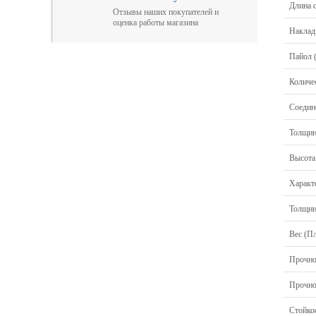
Длина с
Отзывы наших покупателей и
оценка работы магазина
Накладк
Пайол 
Количес
Соедин
Толщин
Высота 
Характ
Толщин
Вес (Пл
Прочнос
Прочнос
Стойко