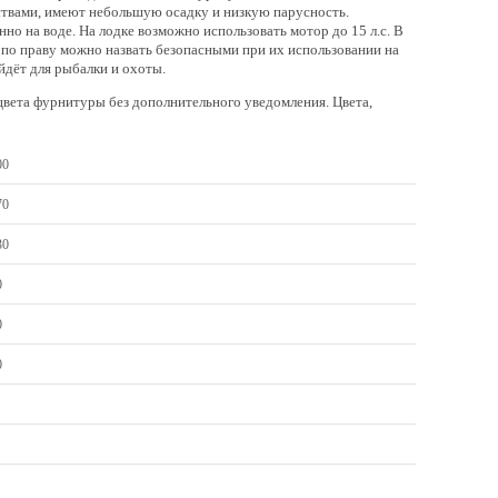
твами, имеют небольшую осадку и низкую парусность.
но на воде. На лодке возможно использовать мотор до 15 л.с. В
 по праву можно назвать безопасными при их использовании на
йдёт для рыбалки и охоты.
 цвета фурнитуры без дополнительного уведомления. Цвета,
00
70
30
0
0
0