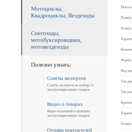
Масса c
Мотоциклы,
Квадроциклы, Вездеходы
Размер
Размер 
Снегоходы,
мотобуксировщики,
Характ
мотовездеходы
Количе
Форма 
Полезно узнать:
Вид тра
Советы экспертов
Тип дн
Советы экспертов по выбору и
эксплуатации наших товаров
Тип шв
Крепле
Видео о товарах
Видео испытаний и проверка
Характ
эксплуатации наших товаров
Размер
Отзывы покупателей