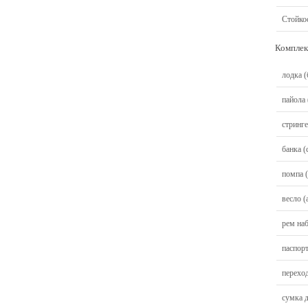
Стойко
Комплек
лодка (
пайола 
стринг
банка (
помпа 
весло (
рем наб
паспор
перехо
сумка 