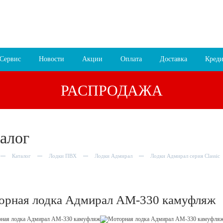
 16:00
8 (4852) 700
255; 94
00
езда
Сервис
Новости
Акции
Оплата
Доставка
Креди
РАСПРОДАЖА
алог
Каталог
Лодки ПВХ
Лодки Адмирал
Лодки Адмирал серия Classic
орная лодка Адмирал АМ-330 камуфляж