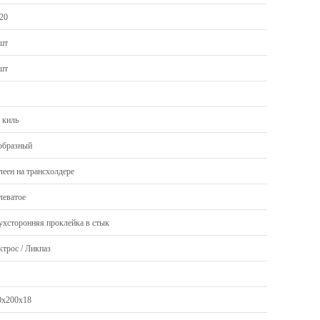
/20
1шт
1шт
 киль
образный
леен на трансхолдере
леватое
ухсторонняя проклейка в стык
ктрос / Ликпаз
0х200х18