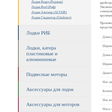
Лодки Roger (Роджер)
крейсер
Увеличе
Лодки Reef (Риф)
совокуп
Лодки Альтаир (ALTAIR)
крупных
Лодки Гладиатор (Gladiator)
Произво
предста
Лодки РИБ
Длина 
Ширина
Лодки, катера
пластиковые и
Длина к
алюминиевые
Ширина
Диамет
Подвесные моторы
Max заг
Аксессуары для лодок
Количе
Max мощ
Аксессуары для моторов
Масса л