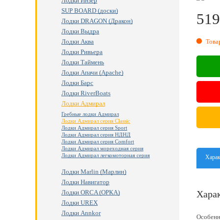
Лодки Инзер
SUP BOARD (доски)
519
Лодки DRAGON (Дракон)
Лодки Выдра
RU
Това
Лодки Аква
Лодки Ривьера
Лодки Таймень
Лодки Апачи (Apache)
Лодки Барс
Лодки RiverBoats
Лодки Адмирал
Гребные лодки Адмирал
Лодки Адмирал серия Classic
Лодки Адмирал серия Sport
Лодки Адмирал серия НДНД
Лодки Адмирал серия Comfort
Лодки Адмирал мореходная серия
Лодки Адмирал легкомоторная серия
Харак
Лодки Marlin (Марлин)
Лодки Навигатор
Хара
Лодки ORCA (ОРКА)
Лодки UREX
Лодки Annkor
Особенн