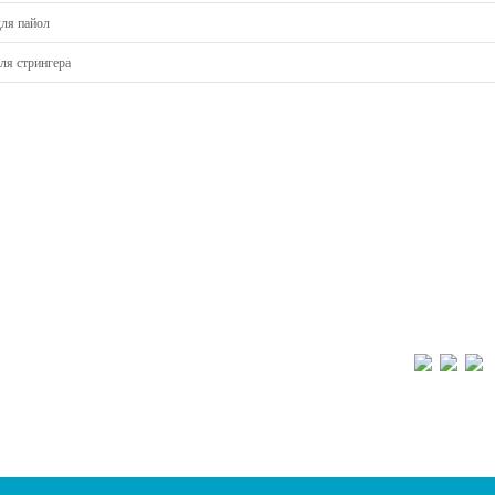
для пайол
ля стрингера
Новости
Пн-Пт 9:30 – 18:00
Отзывы о магазине
г. Ярославль, пр-
Видео о товарах
е и алюминиевые
Написать нам
Реквизиты компании
8 (4852) 70
, Вездеходы
щики, мотовездеходы