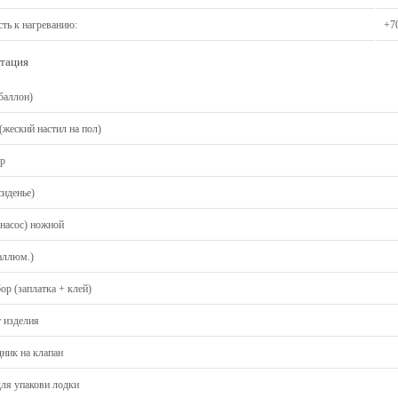
сть к нагреванию:
+7
тация
баллон)
(жеский настил на пол)
ер
сиденье)
(насос) ножной
аллюм.)
ор (заплатка + клей)
т изделия
дник на клапан
для упакови лодки