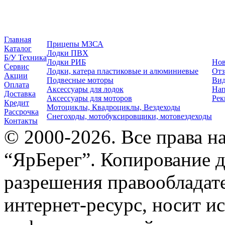
Главная
Прицепы МЗСА
Каталог
Лодки ПВХ
Б/У Техника
Лодки РИБ
Нов
Сервис
Лодки, катера пластиковые и алюминиевые
Отз
Акции
Подвесные моторы
Вид
Оплата
Аксессуары для лодок
Нап
Доставка
Аксессуары для моторов
Рек
Кредит
Мотоциклы, Квадроциклы, Вездеходы
Рассрочка
Снегоходы, мотобуксировщики, мотовездеходы
Контакты
© 2000-2026. Все права 
“ЯрБерег”. Копирование д
разрешения правообладате
интернет-ресурс, носит и