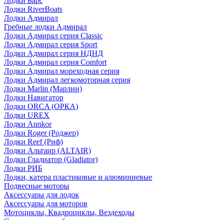
Лодки Барс
Лодки RiverBoats
Лодки Адмирал
Гребные лодки Адмирал
Лодки Адмирал серия Classic
Лодки Адмирал серия Sport
Лодки Адмирал серия НДНД
Лодки Адмирал серия Comfort
Лодки Адмирал мореходная серия
Лодки Адмирал легкомоторная серия
Лодки Marlin (Марлин)
Лодки Навигатор
Лодки ORCA (ОРКА)
Лодки UREX
Лодки Annkor
Лодки Roger (Роджер)
Лодки Reef (Риф)
Лодки Альтаир (ALTAIR)
Лодки Гладиатор (Gladiator)
Лодки РИБ
Лодки, катера пластиковые и алюминиевые
Подвесные моторы
Аксессуары для лодок
Аксессуары для моторов
Мотоциклы, Квадроциклы, Вездеходы