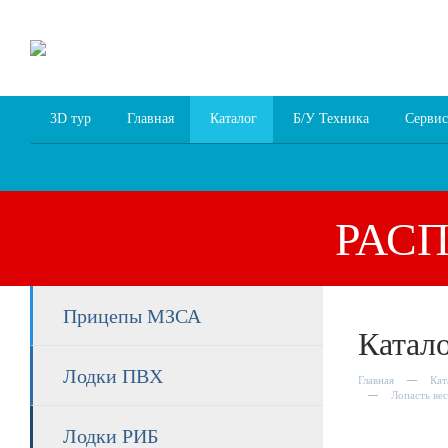
8 (4852) 700
255; 94
00
94
3D тур
Главная
Каталог
Б/У Техника
Сервис
РАС
Прицепы МЗСА
Катал
Лодки ПВХ
Главная
Кат
Лопасть вес
Лодки РИБ