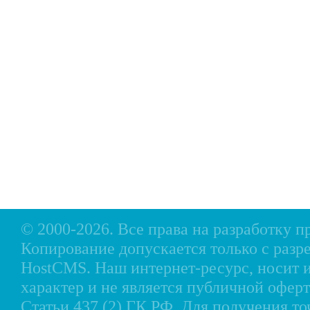
Главная
Прицепы МЗСА
Н
Каталог
Лодки ПВХ
О
Б/У Техника
Лодки РИБ
В
Сервис
Лодки, катера пластиковые и алюминиевые
Н
Акции
Подвесные моторы
Р
Оплата
Аксессуары для лодок
Доставка
Аксессуары для моторов
Кредит
Мотоциклы, Квадроциклы, Вездеходы
Рассрочка
Снегоходы, мотобуксировщики, мотовездеходы
Контакты
© 2000-2026. Все права на разработку 
Копирование допускается только с разр
HostCMS
. Наш интернет-ресурс, носи
характер и не является публичной офе
Статьи 437 (2) ГК РФ. Для получения т