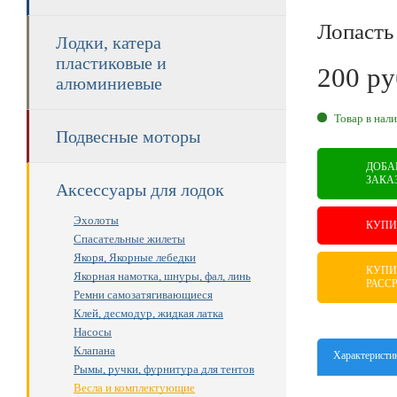
Лопасть
Лодки, катера
пластиковые и
200
ру
алюминиевые
RUB
Товар в нал
Подвесные моторы
ДОБА
ЗАКА
Аксессуары для лодок
Эхолоты
КУПИ
Спасательные жилеты
Якоря, Якорные лебедки
КУПИ
Якорная намотка, шнуры, фал, линь
РАСС
Ремни самозатягивающиеся
Клей, десмодур, жидкая латка
Насосы
Клапана
Характеристи
Рымы, ручки, фурнитура для тентов
Весла и комплектующие