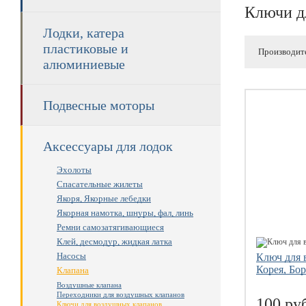
Ключи д
Лодки, катера
пластиковые и
Производит
алюминиевые
Подвесные моторы
Аксессуары для лодок
Эхолоты
Спасательные жилеты
Якоря, Якорные лебедки
Якорная намотка, шнуры, фал, линь
Ремни самозатягивающиеся
Клей, десмодур, жидкая латка
Насосы
Ключ для 
Корея, Бо
Клапана
Воздушные клапана
Переходники для воздушных клапанов
100 ру
Ключи для воздушных клапанов