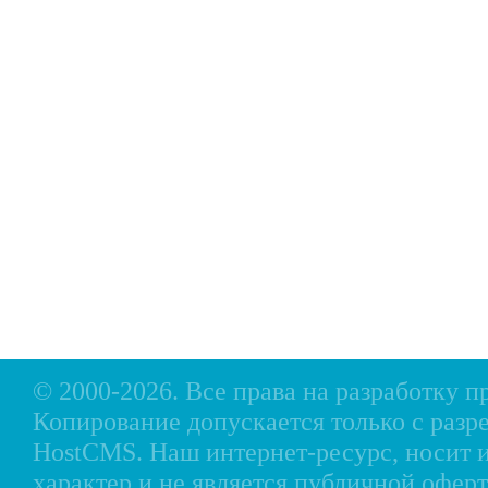
Главная
Прицепы МЗСА
Н
Каталог
Лодки ПВХ
О
Б/У Техника
Лодки РИБ
В
Сервис
Лодки, катера пластиковые и алюминиевые
Н
Акции
Подвесные моторы
Р
Оплата
Аксессуары для лодок
Доставка
Аксессуары для моторов
Кредит
Мотоциклы, Квадроциклы, Вездеходы
Рассрочка
Снегоходы, мотобуксировщики, мотовездеходы
Контакты
© 2000-2026. Все права на разработку 
Копирование допускается только с разр
HostCMS
. Наш интернет-ресурс, носи
характер и не является публичной офе