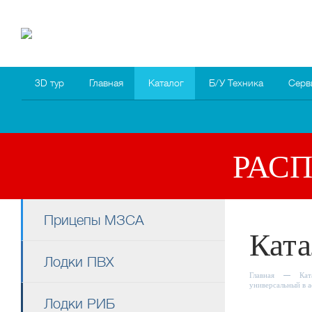
8 (4852) 700
255; 94
00
94
3D тур
Главная
Каталог
Б/У Техника
Серв
РАС
Прицепы МЗСА
Ката
Лодки ПВХ
Главная
Кат
универсальный в 
Лодки РИБ