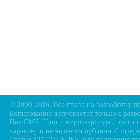
Главная
Прицепы МЗСА
Н
Каталог
Лодки ПВХ
О
Б/У Техника
Лодки РИБ
В
Сервис
Лодки, катера пластиковые и алюминиевые
Н
Акции
Подвесные моторы
Р
Оплата
Аксессуары для лодок
Доставка
Аксессуары для моторов
Кредит
Мотоциклы, Квадроциклы, Вездеходы
Рассрочка
Снегоходы, мотобуксировщики, мотовездеходы
Контакты
© 2000-2026. Все права на разработку 
Копирование допускается только с разр
HostCMS
. Наш интернет-ресурс, носи
характер и не является публичной офе
Статьи 437 (2) ГК РФ. Для получения т