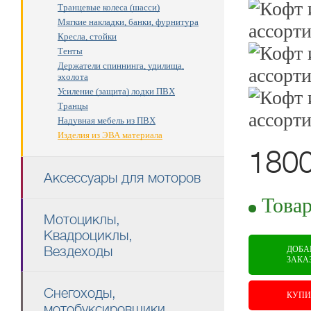
Транцевые колеса (шасси)
Мягкие накладки, банки, фурнитура
Кресла, стойки
Тенты
Держатели спиннинга, удилища,
эхолота
Усиление (защита) лодки ПВХ
Транцы
Надувная мебель из ПВХ
Изделия из ЭВА материала
180
Аксессуары для моторов
RUB
Товар
Мотоциклы,
Квадроциклы,
Вездеходы
ДОБА
ЗАКА
Снегоходы,
КУПИ
мотобуксировщики,