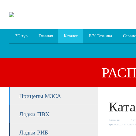
8 (4852) 700
255; 94
00
94
3D тур
Главная
Каталог
Б/У Техника
Сервис
РАС
Прицепы МЗСА
Ката
Лодки ПВХ
Главная
Кат
транспортировочн
Лодки РИБ