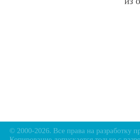
из 
Главная
Прицепы МЗСА
Н
Каталог
Лодки ПВХ
О
Б/У Техника
Лодки РИБ
В
Сервис
Лодки, катера пластиковые и алюминиевые
Н
Акции
Подвесные моторы
Р
Оплата
Аксессуары для лодок
Доставка
Аксессуары для моторов
Кредит
Мотоциклы, Квадроциклы, Вездеходы
Рассрочка
Снегоходы, мотобуксировщики, мотовездеходы
Контакты
© 2000-2026. Все права на разработку 
Копирование допускается только с разр