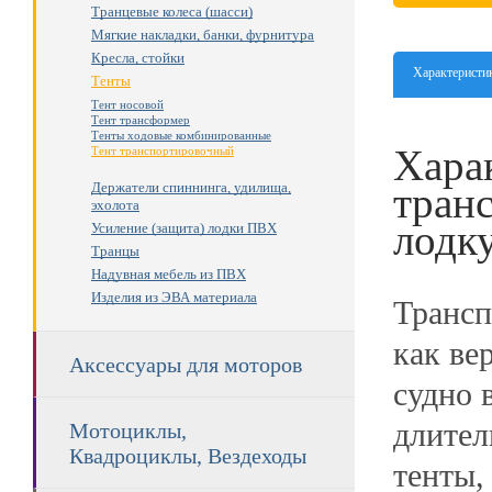
Транцевые колеса (шасси)
Мягкие накладки, банки, фурнитура
Кресла, стойки
Характеристи
Тенты
Тент носовой
Тент трансформер
Тенты ходовые комбинированные
Хара
Тент транспортировочный
Держатели спиннинга, удилища,
тран
эхолота
лодк
Усиление (защита) лодки ПВХ
Транцы
Надувная мебель из ПВХ
Изделия из ЭВА материала
Трансп
как ве
Аксессуары для моторов
судно 
длител
Мотоциклы,
Квадроциклы, Вездеходы
тенты,