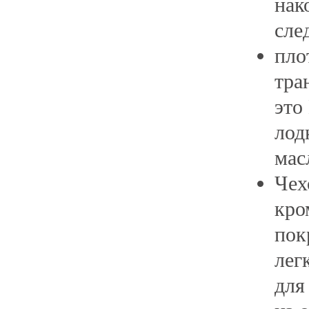
нак
сле
пло
тра
это
лод
мас
Чех
кро
пок
лег
для