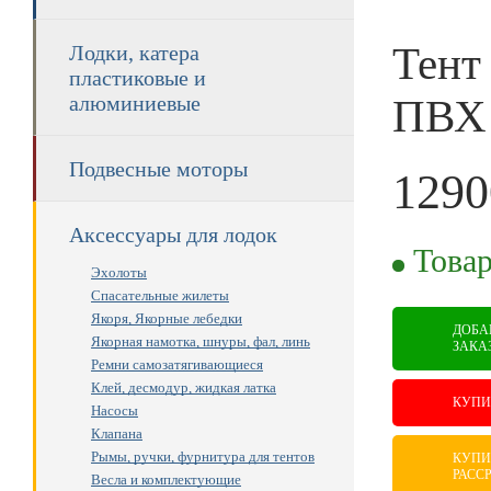
Тент
Лодки, катера
пластиковые и
ПВХ 
алюминиевые
Подвесные моторы
1290
RUB
Аксессуары для лодок
Товар
Эхолоты
Спасательные жилеты
Якоря, Якорные лебедки
ДОБА
Якорная намотка, шнуры, фал, линь
ЗАКА
Ремни самозатягивающиеся
Клей, десмодур, жидкая латка
КУПИ
Насосы
Клапана
Рымы, ручки, фурнитура для тентов
КУПИ
РАСС
Весла и комплектующие