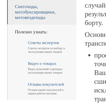
случай
Снегоходы,
мотобуксировщики,
резуль
мотовездеходы
борту.
Полезно узнать:
Основ
трансп
Советы экспертов
Советы экспертов по выбору и
эксплуатации наших товаров
про
точ
Видео о товарах
Видео испытаний и проверка
Ваш
эксплуатации наших товаров
сши
Отзывы покупателей
иск
Отзывы наших покупателей и
оценка работы магазина
тра