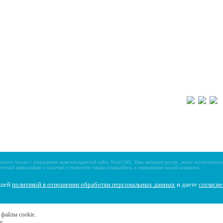
Новости
Пн-Пт 9:30 – 18:00
Отзывы о магазине
г. Ярославль, пр-
Видео о товарах
е и алюминиевые
Написать нам
Реквизиты компании
8 (4852) 70
, Вездеходы
щики, мотовездеходы
ается только с разрешения правообладателей сайта.
HostCMS
. Наш интернет-ресурс, носит исключитель
точной информации о наличии и стоимости товара обращайтесь к менеджерам нашей компании.
ашей
политикой в отношении обработки персональных данных
и даете
cогласи
 файлы cookie.
e.