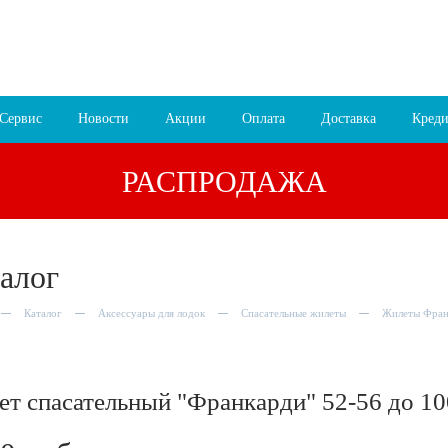
 16:00
8 (4852) 700
255; 94
00
езда
Сервис
Новости
Акции
Оплата
Доставка
Креди
РАСПРОДАЖА
алог
Каталог
Аксессуары для лодок
Спасательные жилеты
Жилеты Фран
т спасательный "Франкарди" 52-56 до 10