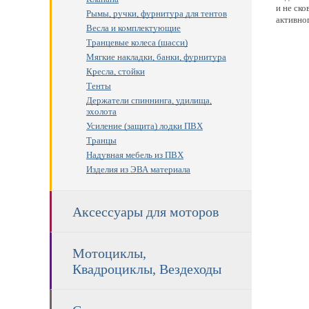
и не ск
Рымы, ручки, фурнитура для тентов
активно
Весла и комплектующие
Транцевые колеса (шасси)
Мягкие накладки, банки, фурнитура
Кресла, стойки
Тенты
Держатели спиннинга, удилища,
эхолота
Усиление (защита) лодки ПВХ
Транцы
Надувная мебель из ПВХ
Изделия из ЭВА материала
Аксессуары для моторов
Мотоциклы,
Квадроциклы, Вездеходы