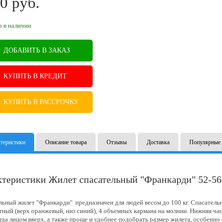
0
руб.
B
р в наличии
ДОБАВИТЬ В ЗАКАЗ
КУПИТЬ В КРЕДИТ
КУПИТЬ В РАССРОЧКУ
теристики
Описание товара
Отзывы
Доставка
Популярные 
теристики Жилет спасательный "Франкарди" 52-56 
льный жилет "Франкарди" предназначен для людей весом до 100 кг. Спасатель
тный (верх оранжевый, низ синий), 4 объемных кармана на молнии. Нижняя час
егда лицом вверх, а также проще и удобнее подобрать размер жилета, особенно