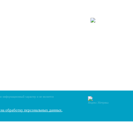
, Сб 9:30 – 17:00, Вс 10:00 – 16:00
т Октября, 78 лит.В
Схему проезда
0
255
,
89201307601
но информационный характер и не является
е на обработку персональных данных
,