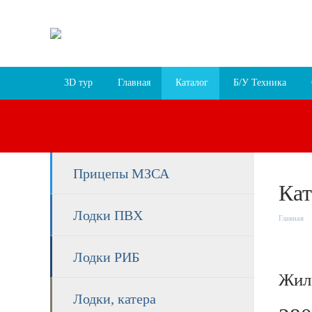
Пн-Пт 9:30 – 18:00, Сб 9:30 – 17:00, Вс 10:00 –
г. Ярославль, пр-т Октября, 78 лит.В
Схема про
3D тур
Главная
Каталог
Б/У Техника
Прицепы МЗСА
Кат
Лодки ПВХ
Главная
Лодки РИБ
Жиле
Лодки, катера