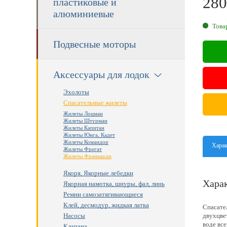
280
пластиковые и
алюминиевые
RU
Това
Подвесные моторы
Аксессуары для лодок
Эхолоты
Спасательные жилеты
Жилеты Лоцман
Жилеты Штурман
Жилеты Капитан
Жилеты Юнга, Кадет
Жилеты Командор
Харак
Жилеты Фрегат
Жилеты Франкарди
Якоря, Якорные лебедки
Харак
Якорная намотка, шнуры, фал, линь
Ремни самозатягивающиеся
Клей, десмодур, жидкая латка
Спасате
двухцве
Насосы
воде вс
Клапана