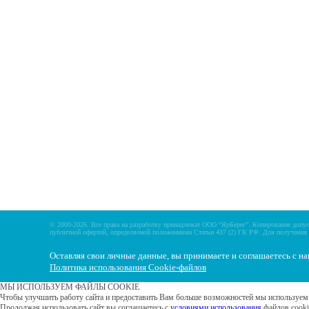
Главная
Прицепы МЗСА
Каталог
Лодки ПВХ
Б/У Техника
Лодки РИБ
Сервис
Лодки, катера пластиковы
Акции
Подвесные моторы
Оплата
Аксессуары для лодок
Доставка
Аксессуары для моторов
Кредит
Мотоциклы, Квадроциклы
Рассрочка
Снегоходы, мотобуксиров
Контакты
© 2000-2026. Все права на разработку принадлежат ООО “ЯрБерег”. Копирование допуск
публичной офертой, определяемой положениями Статьи 437 (2) ГК РФ. Для получения 
Оставляя свои личные данные, вы принимаете и соглашаетесь с н
Политика использования Cookie-файлов
МЫ ИСПОЛЬЗУЕМ ФАЙЛЫ COOKIE
Чтобы улучшить работу сайта и предоставить Вам больше возможностей мы используем
Продолжая использовать сайт вы соглашаетесь с
условиями использования
файлов cooki