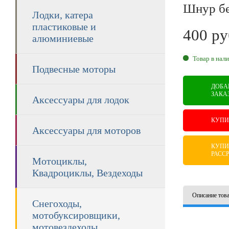
Шнур бе
Лодки, катера
пластиковые и
400
ру
алюминиевые
RUB
Товар в нал
Подвесные моторы
ДОБА
ЗАКА
Аксессуары для лодок
КУПИ
Аксессуары для моторов
КУПИ
РАСС
Мотоциклы,
Квадроциклы, Вездеходы
Описание тов
Снегоходы,
мотобуксировщики,
мотовездеходы