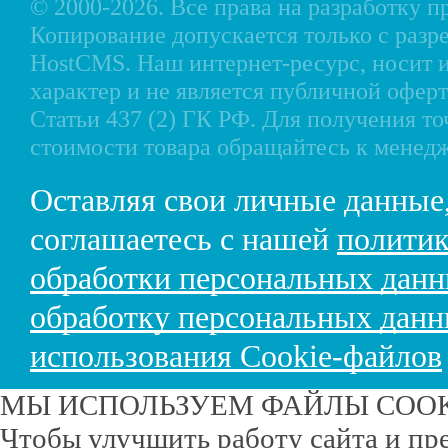
© 2000-2026. Все права на разработку 
Копирование допускается только с разр
HostCMS
. Наш интернет-ресурс, носи
характер и не является публичной офе
Статьи 437 (2) ГК РФ. Для получения т
стоимости товара обращайтесь к менед
Оставляя свои личные данные
соглашаетесь с нашей
политик
обработки персональных дан
обработку персональных дан
использования Cookie-файлов
МЫ ИСПОЛЬЗУЕМ ФАЙЛЫ COO
Чтобы улучшить работу сайта и пр