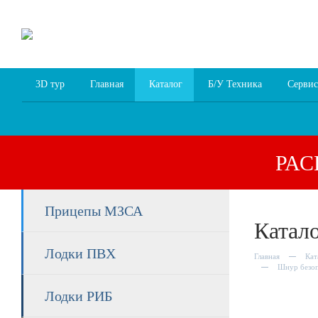
8 (4852) 700
255; 94
00
94
3D тур
Главная
Каталог
Б/У Техника
Сервис
РА
Прицепы МЗСА
Катал
Лодки ПВХ
Главная
Кат
Шнур безо
Лодки РИБ