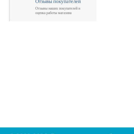
Отзывы покупателей
Отзывы наших покупателей и
оценка работы магазина
Главная
Прицепы МЗСА
Н
Каталог
Лодки ПВХ
О
Б/У Техника
Лодки РИБ
В
Сервис
Лодки, катера пластиковые и алюминиевые
Н
Акции
Подвесные моторы
Р
Оплата
Аксессуары для лодок
Доставка
Аксессуары для моторов
Кредит
Мотоциклы, Квадроциклы, Вездеходы
Рассрочка
Снегоходы, мотобуксировщики, мотовездеходы
Контакты