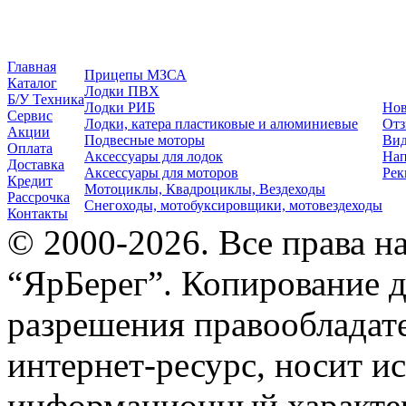
Главная
Прицепы МЗСА
Каталог
Лодки ПВХ
Б/У Техника
Лодки РИБ
Нов
Сервис
Лодки, катера пластиковые и алюминиевые
Отз
Акции
Подвесные моторы
Вид
Оплата
Аксессуары для лодок
Нап
Доставка
Аксессуары для моторов
Рек
Кредит
Мотоциклы, Квадроциклы, Вездеходы
Рассрочка
Снегоходы, мотобуксировщики, мотовездеходы
Контакты
© 2000-2026. Все права 
“ЯрБерег”. Копирование д
разрешения правообладате
интернет-ресурс, носит и
информационный характер