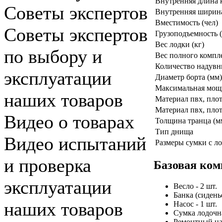
Внутренняя длина 
Советы экспертов
Внутренняя ширина
Вместимость (чел)
Советы экспертов
Грузоподъемность (
Вес лодки (кг)
по выбору и
Вес полного компл
Количество надувн
эксплуатации
Диаметр борта (мм)
Максимальная мощно
наших товаров
Материал пвх, плот
Материал пвх, плот
Видео о товарах
Толщина транца (м
Тип днища
Видео испытаний
Размеры сумки с ло
и проверка
Базовая ком
эксплуатации
Весло - 2 шт.
Банка (сиденье
наших товаров
Насос - 1 шт.
Сумка лодочна
Ремонтный наб