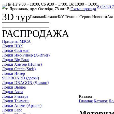
Пн-Пт 9:30 – 18:00, Сб 9:30 – 17:00, Вс 10:00 – 16:00
8 (4852) 
г. Ярославль, пр-т Октября, 78 лит.В
Схема проезда
3D тур
Главная
Каталог
Б/У Техника
Сервис
Новости
Ак
РАСПРОДАЖА
Прицепы МЗСА
Лодки ПВХ
Лодки Флагман
Лодки Икс-Ривер (X-River)
Лодки Big Boat
Лодки Хантер (Hunter)
Лодки Стелс (Stels)
Лодки Инзер
SUP BOARD (доски)
Лодки DRAGON (Дракон)
Лодки Выдра
Лодки Аква
Лодки Ривьера
Каталог
Лодки Таймень
Главная
Каталог
Ло
Лодки Апачи (Apache)
Лодки Барс
Моторная