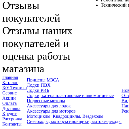
Отзывы
Технический п
покупателей
Отзывы наших
покупателей и
оценка работы
магазина
Главная
Прицепы МЗСА
Каталог
Лодки ПВХ
Б/У Техника
Лодки РИБ
Нов
Сервис
Лодки, катера пластиковые и алюминиевые
Отз
Акции
Подвесные моторы
Вид
Оплата
Аксессуары для лодок
Нап
Доставка
Аксессуары для моторов
Рек
Кредит
Мотоциклы, Квадроциклы, Вездеходы
Рассрочка
Снегоходы, мотобуксировщики, мотовездеходы
Контакты