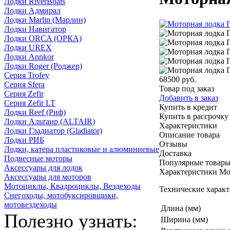
Лодки RiverBoats
Лодки Адмирал
Лодки Marlin (Марлин)
Лодки Навигатор
Лодки ORCA (ОРКА)
Лодки UREX
Лодки Annkor
Лодки Roger (Роджер)
Серия Trofey
68500
руб.
Серия Sfera
RUB
Товар под заказ
Серия Zefir
Добавить в заказ
Серия Zefir LT
Купить в кредит
Лодки Reef (Риф)
Купить в рассрочку
Лодки Альтаир (ALTAIR)
Характеристики
Лодки Гладиатор (Gladiator)
Описание товара
Лодки РИБ
Отзывы
Лодки, катера пластиковые и алюминиевые
Доставка
Подвесные моторы
Популярные товар
Аксессуары для лодок
Характеристики Мо
Аксессуары для моторов
Мотоциклы, Квадроциклы, Вездеходы
Технические характ
Снегоходы, мотобуксировщики,
мотовездеходы
Длина (мм)
Полезно узнать:
Ширина (мм)