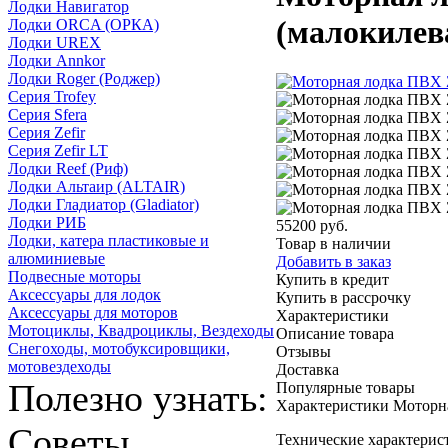
Лодки Навигатор
(малокилев
Лодки ORCA (ОРКА)
Лодки UREX
Лодки Annkor
Лодки Roger (Роджер)
Серия Trofey
Серия Sfera
Серия Zefir
Серия Zefir LT
Лодки Reef (Риф)
Лодки Альтаир (ALTAIR)
Лодки Гладиатор (Gladiator)
Лодки РИБ
55200
руб.
Лодки, катера пластиковые и
RUB
Товар в наличии
алюминиевые
Добавить в заказ
Подвесные моторы
Купить в кредит
Аксессуары для лодок
Купить в рассрочку
Аксессуары для моторов
Характеристики
Мотоциклы, Квадроциклы, Вездеходы
Описание товара
Снегоходы, мотобуксировщики,
Отзывы
мотовездеходы
Доставка
Полезно узнать:
Популярные товары
Характеристики Моторна
Советы
Технические характерис