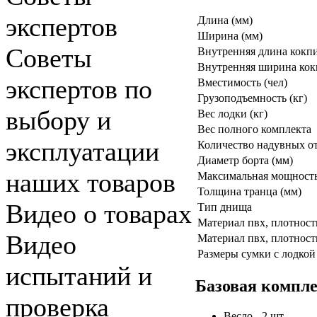
экспертов
Длина (мм)
Ширина (мм)
Советы
Внутренняя длина кокпи
Внутренняя ширина кок
экспертов по
Вместимость (чел)
Грузоподъемность (кг)
выбору и
Вес лодки (кг)
Вес полного комплекта
эксплуатации
Количество надувных о
Диаметр борта (мм)
наших товаров
Максимальная мощность 
Толщина транца (мм)
Видео о товарах
Тип днища
Материал пвх, плотност
Видео
Материал пвх, плотность
Размеры сумки с лодкой
испытаний и
Базовая компл
проверка
Весло - 2 шт.