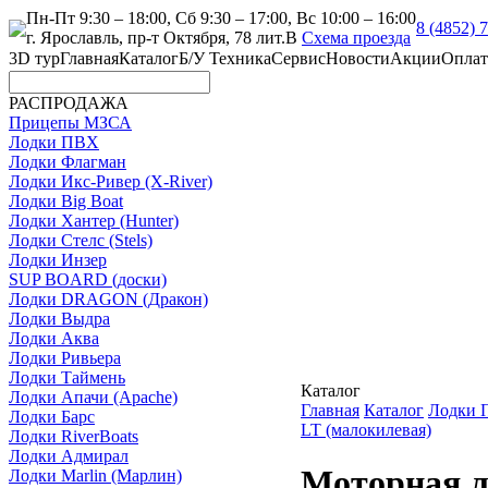
Пн-Пт 9:30 – 18:00, Сб 9:30 – 17:00, Вс 10:00 – 16:00
8 (4852) 
г. Ярославль, пр-т Октября, 78 лит.В
Схема проезда
3D тур
Главная
Каталог
Б/У Техника
Сервис
Новости
Акции
Оплат
РАСПРОДАЖА
Прицепы МЗСА
Лодки ПВХ
Лодки Флагман
Лодки Икс-Ривер (X-River)
Лодки Big Boat
Лодки Хантер (Hunter)
Лодки Стелс (Stels)
Лодки Инзер
SUP BOARD (доски)
Лодки DRAGON (Дракон)
Лодки Выдра
Лодки Аква
Лодки Ривьера
Лодки Таймень
Каталог
Лодки Апачи (Apache)
Главная
Каталог
Лодки
Лодки Барс
LT (малокилевая)
Лодки RiverBoats
Лодки Адмирал
Моторная л
Лодки Marlin (Марлин)