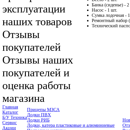
Банка (сиденье) - 2
эксплуатации
Насос - 1 шт.
Сумка лодочная - 1
наших товаров
Ремонтный набор (т
Технический паспор
Отзывы
покупателей
Отзывы наших
покупателей и
оценка работы
магазина
Главная
Прицепы МЗСА
Каталог
Лодки ПВХ
Б/У Техника
Лодки РИБ
Нов
Сервис
Лодки, катера пластиковые и алюминиевые
Отз
Акции