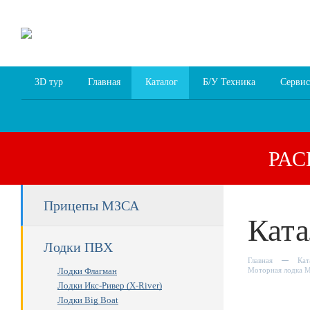
8 (4852) 700
255; 94
00
94
3D тур
Главная
Каталог
Б/У Техника
Сервис
РА
Прицепы МЗСА
Ката
Лодки ПВХ
Главная
Кат
Лодки Флагман
Моторная лодка М
Лодки Икс-Ривер (X-River)
Лодки Big Boat