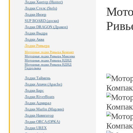
Лодки Хантер (Hunter)
Мото
Лодки Стелс (Stels)
Лодки Инзер
SUP BOARD (доски)
Ривь
Лодки DRAGON (Дракон)
Лодки Выдра
Лодки Аква
Лодки Ривьера
Моторные лодки Ривьера Компакт
Моторные лодки Ривьера Максима
Моторные лодки Ривьера НДНД
Моторные лодки Ривьера НДНД
Гидролыжа
Лодки Таймень
Лодки Апачи (Apache)
Лодки Барс
Лодки RiverBoats
Лодки Адмирал
Лодки Marlin (Марлин)
Лодки Навигатор
Лодки ORCA (ОРКА)
Лодки UREX