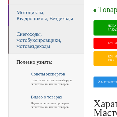
RUB
Товар
Мотоциклы,
Квадроциклы, Вездеходы
ДОБА
ЗАКА
Снегоходы,
мотобуксировщики,
КУПИ
мотовездеходы
КУПИ
РАСС
Полезно узнать:
Советы экспертов
Советы экспертов по выбору и
Характеристи
эксплуатации наших товаров
Видео о товарах
Хара
Видео испытаний и проверка
эксплуатации наших товаров
Маст