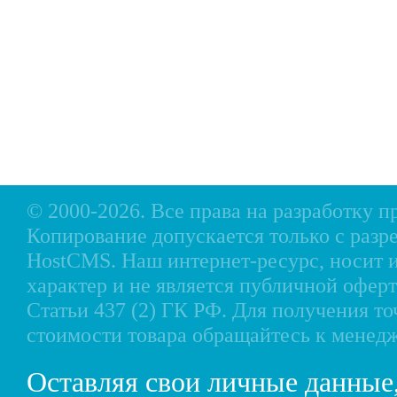
Б/У Техника
Лодки РИБ
В
Сервис
Лодки, катера пластиковые и алюминиевые
Н
Акции
Подвесные моторы
Р
Оплата
Аксессуары для лодок
Доставка
Аксессуары для моторов
Кредит
Мотоциклы, Квадроциклы, Вездеходы
Рассрочка
Снегоходы, мотобуксировщики, мотовездеходы
Контакты
© 2000-2026. Все права на разработку 
Копирование допускается только с разр
HostCMS
. Наш интернет-ресурс, носи
характер и не является публичной офе
Статьи 437 (2) ГК РФ. Для получения т
стоимости товара обращайтесь к менед
Оставляя свои личные данные