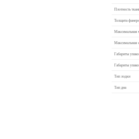
Плотность ткани
Толщита фанерн
Максимальная м
Максимальная с
Габариты упако
Габариты упако
Тип лодки
Тип дна
Главная
Прицепы МЗСА
Н
Каталог
Лодки ПВХ
О