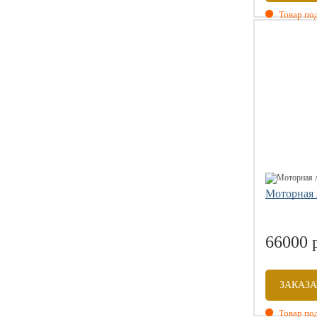
Товар под
Размеры: 3
Вместитель
Вес комплек
Допустим м
Диаметр ба
Моторная 
66000 
ЗАКАЗА
Товар под