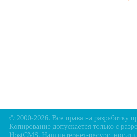
Размеры: 3
Вместитель
Вес комплек
Допустим м
Диаметр ба
Главная
Прицепы МЗСА
Н
Каталог
Лодки ПВХ
О
Б/У Техника
Лодки РИБ
В
Сервис
Лодки, катера пластиковые и алюминиевые
Н
Акции
Подвесные моторы
Р
Оплата
Аксессуары для лодок
Доставка
Аксессуары для моторов
Кредит
Мотоциклы, Квадроциклы, Вездеходы
Рассрочка
Снегоходы, мотобуксировщики, мотовездеходы
Контакты
© 2000-2026. Все права на разработку 
Копирование допускается только с разр
HostCMS
. Наш интернет-ресурс, носи