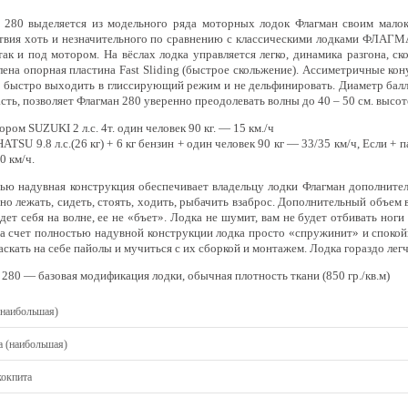
 280 выделяется из модельного ряда моторных лодок Флагман своим малок
твия хоть и незначительного по сравнению с классическими лодками ФЛАГМАН
 так и под мотором. На вёслах лодка управляется легко, динамика разгона,
лена опорная пластина Fast Sliding (быстрое скольжение). Ассиметричные ко
 быстро выходить в глиссирующий режим и не дельфинировать. Диаметр бал
сть, позволяет Флагман 280 уверенно преодолевать волны до 40 – 50 см. высот
ром SUZUKI 2 л.с. 4т. один человек 90 кг. — 15 км./ч
TSU 9.8 л.с.(26 кг) + 6 кг бензин + один человек 90 кг — 33/35 км/ч, Если + 
30 км/ч.
ью надувная конструкция обеспечивает владельцу лодки Флагман дополнитель
но лежать, сидеть, стоять, ходить, рыбачить взаброс. Дополнительный объем
едет себя на волне, ее не «бъет». Лодка не шумит, вам не будет отбивать ног
за счет полностью надувной конструкции лодка просто «спружинит» и спокой
скать на себе пайолы и мучиться с их сборкой и монтажем. Лодка гораздо лег
 280 — базовая модификация лодки, обычная плотность ткани (850 гр./кв.м)
(наибольшая)
 (наибольшая)
кокпита