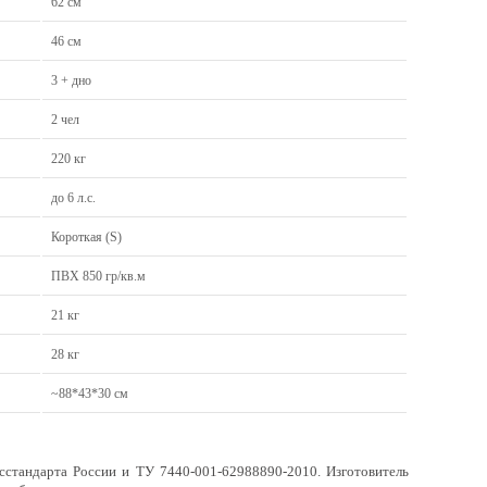
62 см
46 см
3 + дно
2 чел
220 кг
до 6 л.с.
Короткая (S)
ПВХ 850 гр/кв.м
21 кг
28 кг
~88*43*30 см
сстандарта России и ТУ 7440-001-62988890-2010. Изготовитель