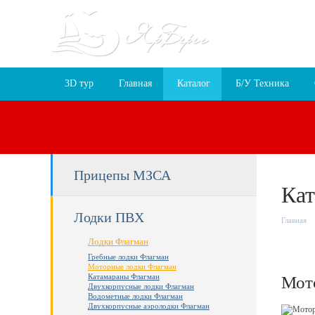
Пн-Пт 9:30 – 18
г. Ярославль, 
3D тур
Главная
Каталог
Б/У Техника
Прицепы МЗСА
Кат
Лодки ПВХ
Главная
Лодки Флагман
Гребные лодки Флагман
Моторные лодки Флагман
Катамараны Флагман
Мото
Двухкорпусные лодки Флагман
Водометные лодки Флагман
Двухкорпусные аэролодки Флагман