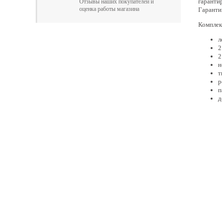
гаранти
Отзывы наших покупателей и
оценка работы магазина
Гаранти
Комплек
л
2
2
н
т
р
п
д
Главная
Прицепы МЗСА
Каталог
Лодки ПВХ
Б/У Техника
Лодки РИБ
Сервис
Лодки, катера пластиковы
Акции
Подвесные моторы
Оплата
Аксессуары для лодок