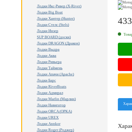
Лодки Икс-Ривер (X-River)
Лодки Big Boat
433
Лодки Хантер (Hunter)
Лодки Стелс (Stels)
RU
Лодки Инзер
Това
SUP BOARD (доски)
Лодки DRAGON (Дракон)
Лодки Выдра
Лодки Аква
Лодки Ривьера
Лодки Таймень
Лодки Апачи (Apache)
Лодки Барс
Лодки RiverBoats
Лодки Адмирал
Лодки Marlin (Марлин)
Харак
Лодки Навигатор
Лодки ORCA (ОРКА)
Лодки UREX
Лодки Annkor
Харак
Лодки Roger (Роджер)