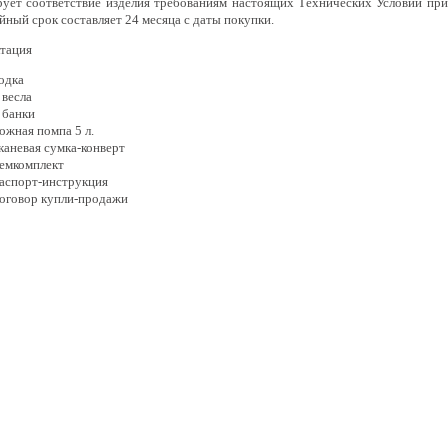
рует соответствие изделия требованиям настоящих Технических Условий при
йный срок составляет 24 месяца с даты покупки.
тация
одка
 весла
 банки
ожная помпа 5 л.
каневая сумка-конверт
емкомплект
аспорт-инструкция
оговор купли-продажи
Новости
Пн-Пт 9:30 – 18:00
Отзывы о магазине
г. Ярославль, пр-
Видео о товарах
е и алюминиевые
Написать нам
Реквизиты компании
8 (4852) 70