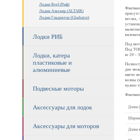
Лодки Reef (Риф)
Флагман
Лодки Альтаир (ALTAIR)
присутс
Лодки Гладиатор (Gladiator)
веслах,
установ
малютке
килевата
Лодки РИБ
Под мото
Под TOHA
Лодки, катера
кг 29 – 
пластиковые и
Полност
алюминиевые
дне мож
мягче в
волны (
нужно та
Подвесные моторы
Флагман
Аксессуары для лодок
Длина 
Ширина
Аксессуары для моторов
Длина 