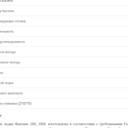
 кокпита
р баллона
 надувных отсеков
тельность
грузоподъемность
ть мотора
«ноги» мотора
ал
мой лодки
лного комплекта
ты упаковки (Д*Ш*В)
я
е лодки Флагман 280, 280L изготовлены в соответствии с требованиями Го