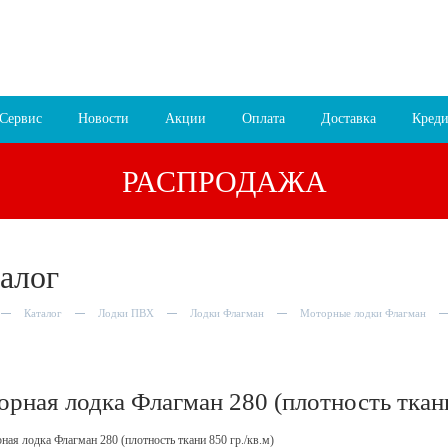
:00, Сб 9:30 – 17:00, Вс 10:00 – 16:00
8 (4852) 700
255; 9
пр-т Октября, 78 лит.В
Схема проезда
Сервис
Новости
Акции
Оплата
Доставка
Креди
РАСПРОДАЖА
алог
Каталог
Лодки ПВХ
Лодки Флагман
Моторные лодки Флагман
рная лодка Флагман 280 (плотность ткани