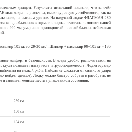
илеватым днищем. Результаты испытаний показали, что за счёт
 киля лодка не рысклива, имеет курсовую устойчивость, как на
 скольжение, на высшем уровне. На надувной лодке ФЛАГМАН 280
нуса концов баллонов в корме и опорная пластина помогают нашей
лонов 460 мм, умеренно приподнятый носовой баллон, небольшая
ой.
пассажир 105 кг, то 29/30 км/ч Шкипер + пассажир 90+105 кг = 195
ные комфорт и безопасность. В лодке удобно располагаться: на
 воздуха повышает плавучесть и грузоподъемность. Лодка гораздо
и пайолами на мелкой ряби. Пайолы не сложатся от сильного удара
но пойдет дальше). Лодку можно быстро собрать и разобрать, не
че и занимает меньше места в упакованном состоянии.
280 см
150 см
184 см