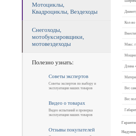
Ширина
Мотоциклы,
Квадроциклы, Вездеходы
Диамет
Кол-во
Снегоходы,
Вмести
мотобуксировщики,
мотовездеходы
Макс. 
Мощнос
Полезно узнать:
Длина 
Советы экспертов
Матери
Советы экспертов по выбору и
Вес са
эксплуатации наших товаров
Вес по
Видео о товарах
Габари
Видео испытаний и проверка
эксплуатации наших товаров
Гаранти
Отзывы покупателей
Надувны