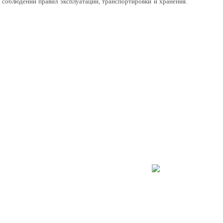
 соблюдении правил эксплуатации, транспортировки и хранения.
, Сб 9:30 – 17:00, Вс 10:00 – 16:00
т Октября, 78 лит.В
Схему проезда
0
255
,
89201307601