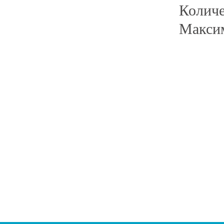
Количе
Максим
Главная
Прицепы МЗСА
Н
Каталог
Лодки ПВХ
О
Б/У Техника
Лодки РИБ
В
Сервис
Лодки, катера пластиковые и алюминиевые
Н
Акции
Подвесные моторы
Р
Оплата
Аксессуары для лодок
Доставка
Аксессуары для моторов
Кредит
Мотоциклы, Квадроциклы, Вездеходы
Рассрочка
Снегоходы, мотобуксировщики, мотовездеходы
Контакты