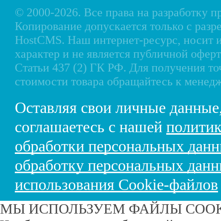
© 2000-2026. Все права на разработку 
Копирование допускается только с разр
HostCMS
. Наш интернет-ресурс, носи
характер и не является публичной офе
Статьи 437 (2) ГК РФ. Для получения т
стоимости товара обращайтесь к менед
Оставляя свои личные данные
соглашаетесь с нашей
политик
обработки персональных дан
обработку персональных дан
использования Cookie-файлов
МЫ ИСПОЛЬЗУЕМ ФАЙЛЫ COO