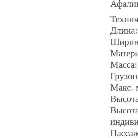
Афали
Технич
Длина:
Ширина
Матери
Масса:
Грузоп
Макс. 
Высота
Высота
индиви
Пассаж