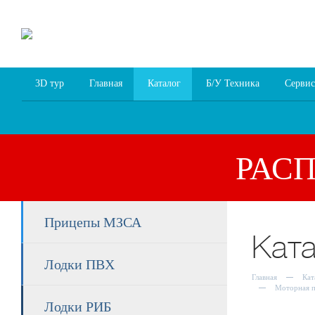
8 (4852) 700
255; 94
00
94
3D тур
Главная
Каталог
Б/У Техника
Сервис
РАС
Прицепы МЗСА
Кат
Лодки ПВХ
Главная
Кат
Моторная п
Лодки РИБ