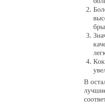
бол
Бол
выс
бры
Зна
кач
лег
Кок
уве
В оста
лучшие
соотве