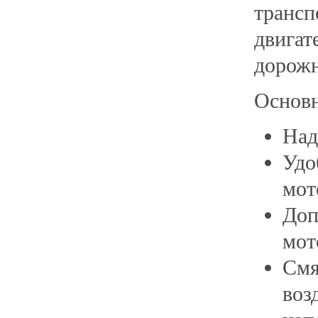
транс
двига
дорожн
Основн
Над
Удо
мот
Доп
мот
См
воз