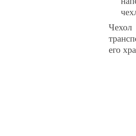
нап
чех
Чехол
трансп
его хр
Главная
Прицепы МЗСА
Н
Каталог
Лодки ПВХ
О
Б/У Техника
Лодки РИБ
В
Сервис
Лодки, катера пластиковые и алюминиевые
Н
Акции
Подвесные моторы
Р
Оплата
Аксессуары для лодок