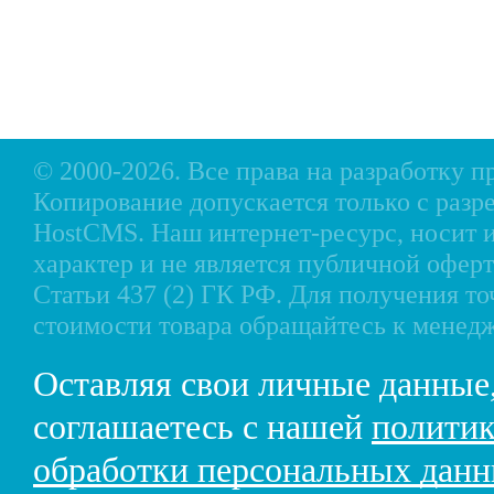
Доставка
Аксессуары для моторов
Кредит
Мотоциклы, Квадроциклы, Вездеходы
Рассрочка
Снегоходы, мотобуксировщики, мотовездеходы
Контакты
© 2000-2026. Все права на разработку 
Копирование допускается только с разр
HostCMS
. Наш интернет-ресурс, носи
характер и не является публичной офе
Статьи 437 (2) ГК РФ. Для получения т
стоимости товара обращайтесь к менед
Оставляя свои личные данные
соглашаетесь с нашей
политик
обработки персональных дан