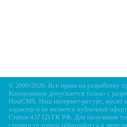
Главная
Прицепы МЗСА
Н
Каталог
Лодки ПВХ
О
Б/У Техника
Лодки РИБ
В
Сервис
Лодки, катера пластиковые и алюминиевые
Н
Акции
Подвесные моторы
Р
Оплата
Аксессуары для лодок
Доставка
Аксессуары для моторов
Кредит
Мотоциклы, Квадроциклы, Вездеходы
Рассрочка
Снегоходы, мотобуксировщики, мотовездеходы
Контакты
© 2000-2026. Все права на разработку 
Копирование допускается только с разр
HostCMS
. Наш интернет-ресурс, носи
характер и не является публичной офе
Статьи 437 (2) ГК РФ. Для получения т
стоимости товара обращайтесь к менед