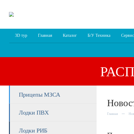
8 (4852) 700
255; 94
00
94
3D тур
Главная
Каталог
Б/У Техника
Сервис
РАС
Прицепы МЗСА
Новос
Лодки ПВХ
Главная
Нов
Лодки РИБ