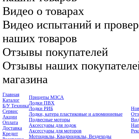
Видео о товарах
Видео испытаний и провер
наших товаров
Отзывы покупателей
Отзывы наших покупателей
магазина
Главная
Прицепы МЗСА
Каталог
Лодки ПВХ
Б/У Техника
Лодки РИБ
Нов
Сервис
Лодки, катера пластиковые и алюминиевые
Отз
Акции
Подвесные моторы
Вид
Оплата
Аксессуары для лодок
Нап
Доставка
Аксессуары для моторов
Рек
Кредит
Мотоциклы, Квадроциклы, Вездеходы