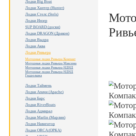
Лодки Big Boat
Лодки Хантер (Hunter)
Мото
Лодки Стелс (Stels)
Лодки Инзер
SUP BOARD (доски)
Ривь
Лодки DRAGON (Дракон)
Лодки Выдра
Лодки Аква
Лодки Ривьера
Моторные лодки Ривьера Компакт
Моторные лодки Ривьера Максима
Моторные лодки Ривьера НДНД
Моторные лодки Ривьера НДНД
Гидролыжа
Лодки Таймень
Лодки Апачи (Apache)
Лодки Барс
Лодки RiverBoats
Лодки Адмирал
Лодки Marlin (Марлин)
Лодки Навигатор
Лодки ORCA (ОРКА)