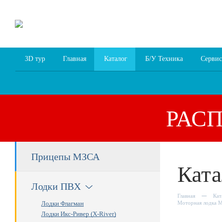
8 (4852) 700
255; 94
00
94
3D тур
Главная
Каталог
Б/У Техника
Сервис
РАС
Прицепы МЗСА
Ката
Лодки ПВХ
Главная
Кат
Лодки Флагман
Моторная лодка М
Лодки Икс-Ривер (X-River)