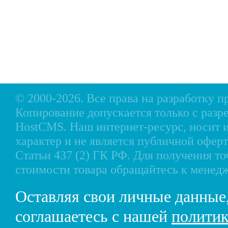
Акции
Подвесные моторы
Р
Оплата
Аксессуары для лодок
Доставка
Аксессуары для моторов
Кредит
Мотоциклы, Квадроциклы, Вездеходы
Рассрочка
Снегоходы, мотобуксировщики, мотовездеходы
Контакты
© 2000-2026. Все права на разработку 
Копирование допускается только с разр
HostCMS
. Наш интернет-ресурс, носи
характер и не является публичной офе
Статьи 437 (2) ГК РФ. Для получения т
стоимости товара обращайтесь к менед
Оставляя свои личные данные
соглашаетесь с нашей
политик