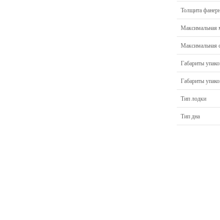
Толщита фанерн
Максимальная м
Максимальная с
Габариты упако
Габариты упако
Тип лодки
Тип дна
Главная
Прицепы МЗСА
Н
Каталог
Лодки ПВХ
О
Б/У Техника
Лодки РИБ
В
Сервис
Лодки, катера пластиковые и алюминиевые
Н