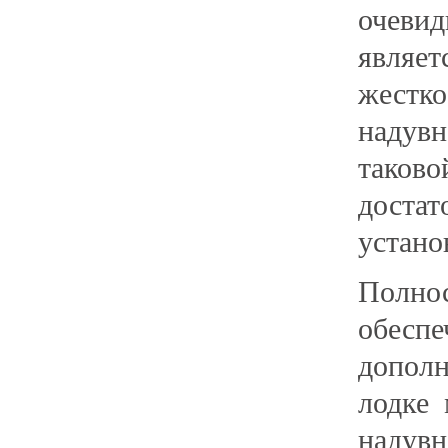
очеви
являе
жестк
надувн
таков
достат
устано
Полн
обес
дополн
лодке 
надув