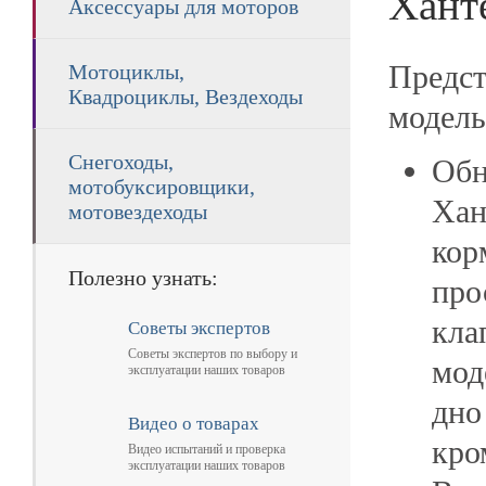
Хант
Аксессуары для моторов
Предс
Мотоциклы,
Квадроциклы, Вездеходы
модель
Снегоходы,
Обн
мотобуксировщики,
Хан
мотовездеходы
кор
Полезно узнать:
про
кла
Советы экспертов
Советы экспертов по выбору и
мод
эксплуатации наших товаров
дно
Видео о товарах
кро
Видео испытаний и проверка
эксплуатации наших товаров