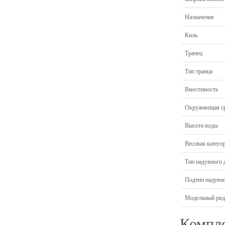
Назначение
Киль
Транец
Тип транца
Вместимость
Окружающая с
Высота воды
Весовая катего
Тип надувного 
Подтип надувно
Модельный ряд
Компл