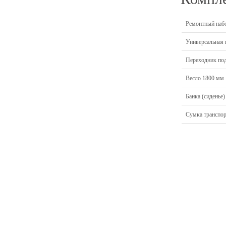
Ремонтный наб
Универсальная 
Переходник по
Весло 1800 мм
Банка (сиденье)
Сумка транспор
Главная
Прицепы МЗСА
Н
Каталог
Лодки ПВХ
О
Б/У Техника
Лодки РИБ
В
Сервис
Лодки, катера пластиковые и алюминиевые
Н