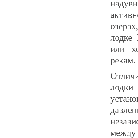
надув
актив
озерах
лодке
или х
рекам.
Отлич
лодки
устан
давлен
незави
между 