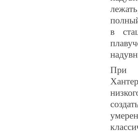
лежать
полный
в ста
плавуч
надувн
При п
Хант
низког
созда
умере
класси