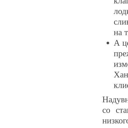
кла
лод
сли
на т
А ц
пре
изм
Хан
кли
Надув
со ст
низко