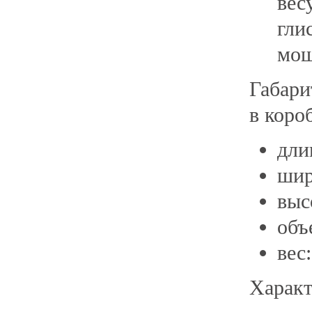
вес
гл
мощ
Габари
в коро
дли
шир
выс
объ
вес:
Характ