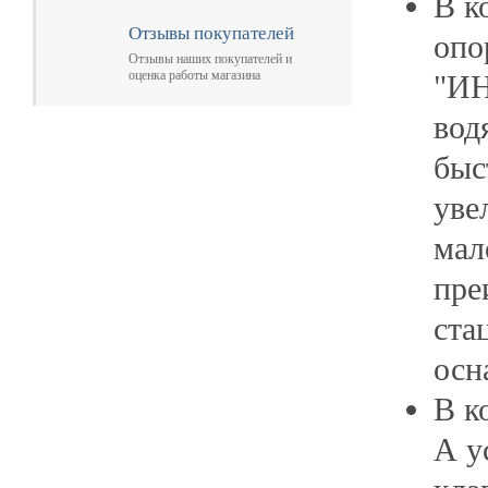
В к
Отзывы покупателей
опо
Отзывы наших покупателей и
оценка работы магазина
"И
вод
быс
уве
мал
пре
ста
осн
В к
А у