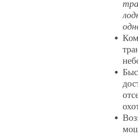
тра
лод
одн
Ком
тра
неб
Бы
дос
отс
охо
Во
мощ