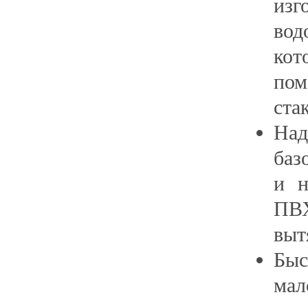
из
вод
кот
по
ста
Над
баз
и н
ПВХ
выт
Бы
мал