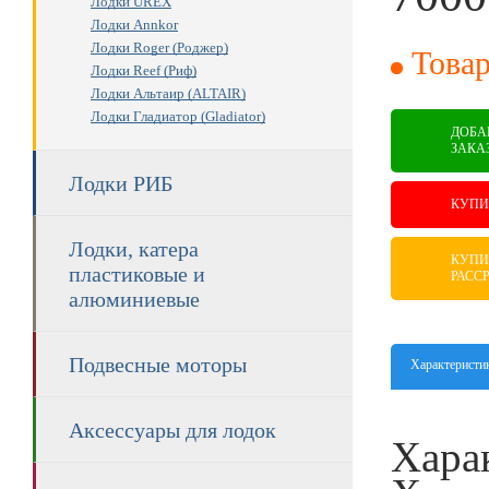
Лодки UREX
Лодки Annkor
RUB
Лодки Roger (Роджер)
Товар
Лодки Reef (Риф)
Лодки Альтаир (ALTAIR)
Лодки Гладиатор (Gladiator)
ДОБА
ЗАКА
Лодки РИБ
КУПИ
Лодки, катера
КУПИ
пластиковые и
РАСС
алюминиевые
Подвесные моторы
Характеристи
Аксессуары для лодок
Хара