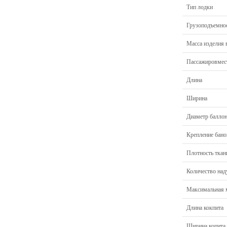
Тип лодки
Грузоподъемно
Масса изделия 
Пассажировмес
Длина
Ширина
Диаметр балло
Крепление бано
Плотность тка
Количество над
Максимальная 
Длина кокпита
Ширина копита