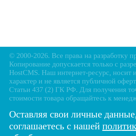
Акции
Подвесные моторы
Р
Оплата
Аксессуары для лодок
Доставка
Аксессуары для моторов
Кредит
Мотоциклы, Квадроциклы, Вездеходы
Рассрочка
Снегоходы, мотобуксировщики, мотовездеходы
Контакты
© 2000-2026. Все права на разработку 
Копирование допускается только с разр
HostCMS
. Наш интернет-ресурс, носи
характер и не является публичной офе
Статьи 437 (2) ГК РФ. Для получения т
стоимости товара обращайтесь к менед
Оставляя свои личные данные
соглашаетесь с нашей
политик