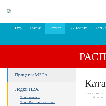
8 (4852) 700
255; 94
00
94
3D тур
Главная
Каталог
Б/У Техника
Сервис
РАС
Прицепы МЗСА
Ката
Лодки ПВХ
Главная
Кат
Лодки Флагман
Моторная л
Лодки Икс-Ривер (X-River)