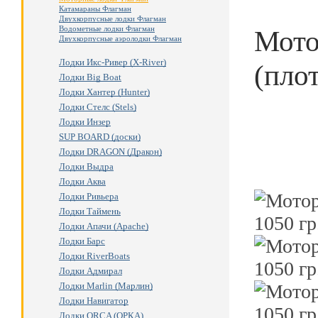
Катамараны Флагман
Двухкорпусные лодки Флагман
Водометные лодки Флагман
Мото
Двухкорпусные аэролодки Флагман
Лодки Икс-Ривер (X-River)
(плот
Лодки Big Boat
Лодки Хантер (Hunter)
Лодки Стелс (Stels)
Лодки Инзер
SUP BOARD (доски)
Лодки DRAGON (Дракон)
Лодки Выдра
Лодки Аква
Лодки Ривьера
Лодки Таймень
Лодки Апачи (Apache)
Лодки Барс
Лодки RiverBoats
Лодки Адмирал
Лодки Marlin (Марлин)
Лодки Навигатор
Лодки ORCA (ОРКА)