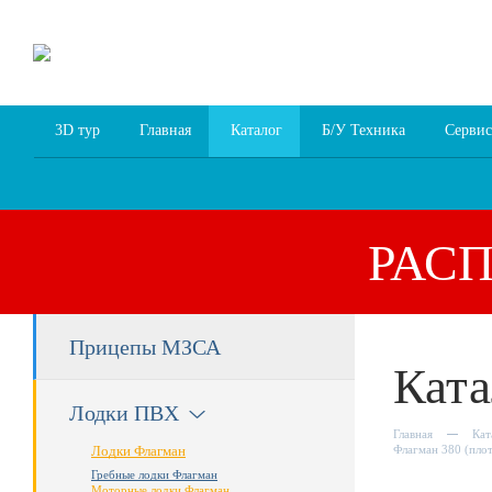
8 (4852) 700
255; 94
00
94
3D тур
Главная
Каталог
Б/У Техника
Сервис
РАС
Прицепы МЗСА
Ката
Лодки ПВХ
Главная
Кат
Лодки Флагман
Флагман 380 (плот
Гребные лодки Флагман
Моторные лодки Флагман