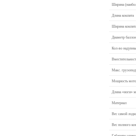
Ширина (наибо
Длина кокпита
Ширина кокпит
Диаметр балло
Кол-во надувны
Вместительност
Макс. грузопод
Мощность мото
Длина «ноги» м
Материал
Вес самой лодк
Вес полного ко
Габариты упак