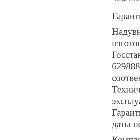
Гарант
Наду
изгото
Госст
62988
соотве
Технич
эксплу
Гаран
даты п
Компл