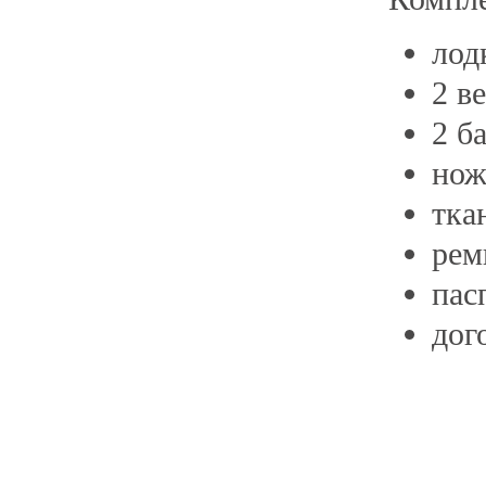
лод
2 в
2 б
нож
тка
рем
пас
дог