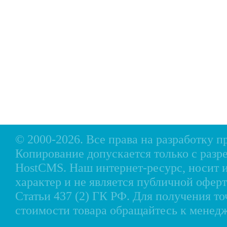
Главная
Прицепы МЗСА
Н
Каталог
Лодки ПВХ
О
Б/У Техника
Лодки РИБ
В
Сервис
Лодки, катера пластиковые и алюминиевые
Н
Акции
Подвесные моторы
Р
Оплата
Аксессуары для лодок
Доставка
Аксессуары для моторов
Кредит
Мотоциклы, Квадроциклы, Вездеходы
Рассрочка
Снегоходы, мотобуксировщики, мотовездеходы
Контакты
© 2000-2026. Все права на разработку 
Копирование допускается только с разр
HostCMS
. Наш интернет-ресурс, носи
характер и не является публичной офе
Статьи 437 (2) ГК РФ. Для получения т
стоимости товара обращайтесь к менед