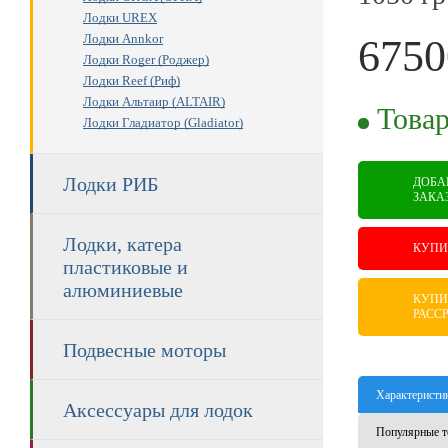
Лодки UREX
Лодки Annkor
6750
Лодки Roger (Роджер)
Лодки Reef (Риф)
RUB
Лодки Альтаир (ALTAIR)
Товар
Лодки Гладиатор (Gladiator)
Лодки РИБ
ДОБА
ЗАКА
Лодки, катера
КУПИ
пластиковые и
алюминиевые
КУПИ
РАСС
Подвесные моторы
Характеристи
Аксессуары для лодок
Популярные т