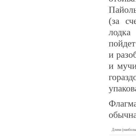
Пайолы
(за с
лодка
пойдет
и разо
и мучи
гораз
упаков
Флагма
обычна
Длина (наиболь