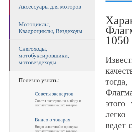
Аксессуары для моторов
Хара
Мотоциклы,
Флаг
Квадроциклы, Вездеходы
1050 
Снегоходы,
мотобуксировщики,
Извес
мотовездеходы
качест
тогда
Полезно узнать:
Флагм
Советы экспертов
этого 
Советы экспертов по выбору и
эксплуатации наших товаров
легко
Видео о товарах
ведет 
Видео испытаний и проверка
эксплуатации наших товаров