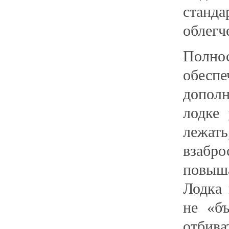
станд
облегч
Полн
обесп
дополн
лодке 
лежать
взабр
повыш
Лодка 
не «б
отбив