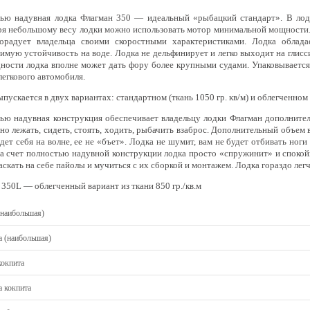
ью надувная лодка Флагман 350 — идеальный «рыбацкий стандарт». В лодк
ря небольшому весу лодки можно использовать мотор минимальной мощности. В
орадует владельца своими скоростными характеристиками. Лодка облад
имую устойчивость на воде. Лодка не дельфинирует и легко выходит на глисс
ности лодка вполне может дать фору более крупными судами. Упаковывается 
легкового автомобиля.
пускается в двух вариантах: стандартном (ткань 1050 гр. кв/м) и облегченном (
ью надувная конструкция обеспечивает владельцу лодки Флагман дополнитель
но лежать, сидеть, стоять, ходить, рыбачить взаброс. Дополнительный объем
едет себя на волне, ее не «бъет». Лодка не шумит, вам не будет отбивать ног
за счет полностью надувной конструкции лодка просто «спружинит» и спокой
скать на себе пайолы и мучиться с их сборкой и монтажем. Лодка гораздо лег
 350L — облегченный вариант из ткани 850 гр./кв.м
(наибольшая)
 (наибольшая)
кокпита
 кокпита