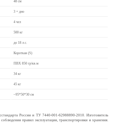
48 см
3 + дно
4 чел
500 кг
до 18 л.с.
Короткая (S)
ПВХ 850 гр/кв.м
34 кг
45 кг
~95*50*30 см
сстандарта России и ТУ 7440-001-62988890-2010. Изготовитель
 соблюдении правил эксплуатации, транспортировки и хранения.