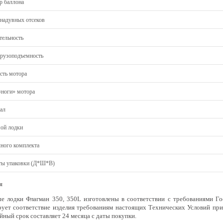
р баллона
 надувных отсеков
тельность
грузоподъемность
ть мотора
«ноги» мотора
ал
мой лодки
лного комплекта
ты упаковки (Д*Ш*В)
я
е лодки Флагман 350, 350L изготовлены в соответствии с требованиями Го
рует соответствие изделия требованиям настоящих Технических Условий при
йный срок составляет 24 месяца с даты покупки.