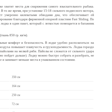
е хватит места для снаряжения самого взыскательного рыбака.
 то же время, при установке 15-18 сильного подвесного мотора,
ает умеренно килеватыми обводами дна, что обеспечивает ей
ирование благодаря фирменной опорной пластине Fast Sliding. По
лодка в один пакет, который с легкостью помещается в багажник
ткань 850 гр. кв/м).
ные комфорт и безопасность. В лодке удобно располагаться: на
 воздуха повышает плавучесть и грузоподъемность. Лодка гораздо
и пайолами на мелкой ряби. Пайолы не сложатся от сильного удара
но пойдет дальше). Лодку можно быстро собрать и разобрать, не
че и занимает меньше места в упакованном состоянии.
350 см
164 см
250 см
72 см