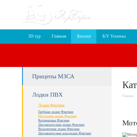
Пн-Пт 9:30 – 18
г. Ярославль, 
3D тур
Главная
Каталог
Б/У Техника
Прицепы МЗСА
Кат
Лодки ПВХ
Главная
Лодки Флагман
Гребные лодки Флагман
Моторные лодки Флагман
Катамараны Флагман
Мото
Двухкорпусные лодки Флагман
Водометные лодки Флагман
Двухкорпусные аэролодки Флагман