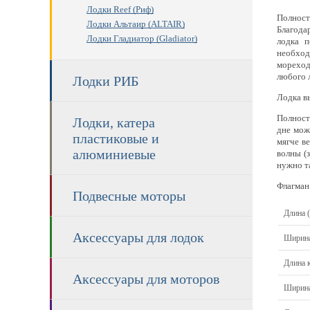
Лодки Reef (Риф)
Полност
Лодки Альтаир (ALTAIR)
Благода
Лодки Гладиатор (Gladiator)
лодка п
необход
мореход
любого 
Лодки РИБ
Лодка вы
Полност
Лодки, катера
дне мож
пластиковые и
мягче в
алюминиевые
волны (
нужно та
Флагман
Подвесные моторы
Длина 
Аксессуары для лодок
Ширина
Длина 
Аксессуары для моторов
Ширина