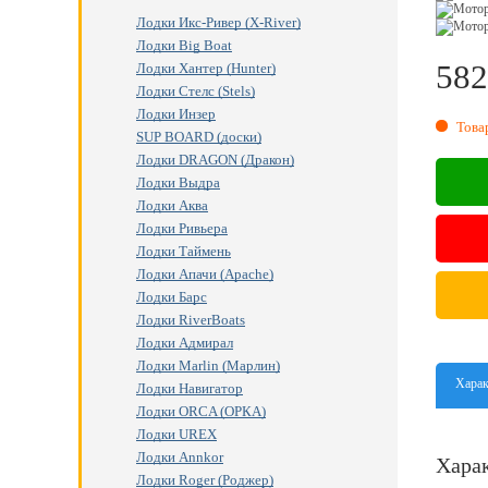
Лодки Икс-Ривер (X-River)
Лодки Big Boat
582
Лодки Хантер (Hunter)
Лодки Стелс (Stels)
RU
Лодки Инзер
Това
SUP BOARD (доски)
Лодки DRAGON (Дракон)
Лодки Выдра
Лодки Аква
Лодки Ривьера
Лодки Таймень
Лодки Апачи (Apache)
Лодки Барс
Лодки RiverBoats
Лодки Адмирал
Лодки Marlin (Марлин)
Харак
Лодки Навигатор
Лодки ORCA (ОРКА)
Лодки UREX
Лодки Annkor
Харак
Лодки Roger (Роджер)