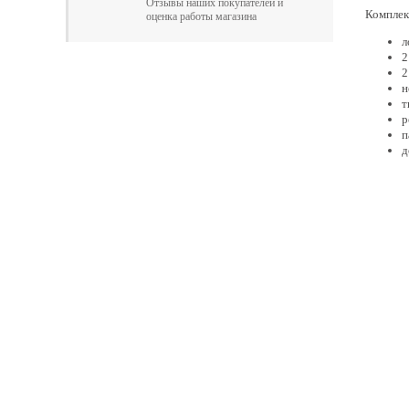
Отзывы наших покупателей и
Комплек
оценка работы магазина
л
2
2
н
т
р
п
д
Главная
Прицепы МЗСА
Каталог
Лодки ПВХ
Б/У Техника
Лодки РИБ
Сервис
Лодки, катера пластиковы
Акции
Подвесные моторы
Оплата
Аксессуары для лодок
Доставка
Аксессуары для моторов