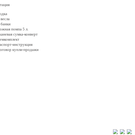
тация
одка
 весла
 банки
ожная помпа 5 л.
каневая сумка-конверт
емкомплект
аспорт-инструкция
оговор купли-продажи
Новости
Пн-Пт 9:30 – 18:00
Отзывы о магазине
г. Ярославль, пр-
Видео о товарах
е и алюминиевые
Написать нам
Реквизиты компании
8 (4852) 70