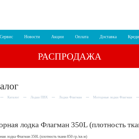
:00, Сб 9:30 – 17:00, Вс 10:00 – 16:00
8 (4852) 700
255; 9
пр-т Октября, 78 лит.В
Схема проезда
Сервис
Новости
Акции
Оплата
Доставка
Креди
РАСПРОДАЖА
алог
Каталог
Лодки ПВХ
Лодки Флагман
Моторные лодки Флагман
рная лодка Флагман 350L (плотность ткан