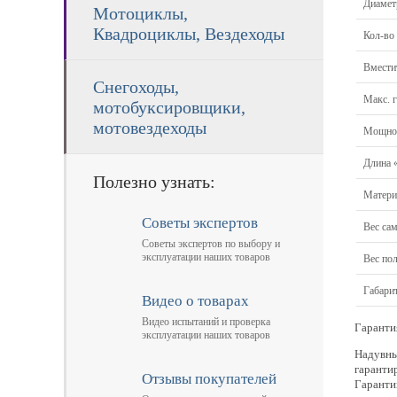
Диамет
Мотоциклы,
Квадроциклы, Вездеходы
Кол-во
Вмести
Снегоходы,
Макс. 
мотобуксировщики,
мотовездеходы
Мощнос
Длина 
Полезно узнать:
Матери
Советы экспертов
Вес са
Советы экспертов по выбору и
эксплуатации наших товаров
Вес по
Габари
Видео о товарах
Видео испытаний и проверка
Гаранти
эксплуатации наших товаров
Надувны
гаранти
Отзывы покупателей
Гаранти