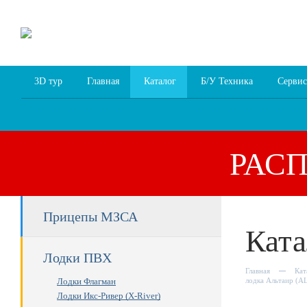
8 (4852) 700
255; 94
00
94
3D тур
Главная
Каталог
Б/У Техника
Сервис
РАС
Прицепы МЗСА
Ката
Лодки ПВХ
Главная
Кат
Лодки Флагман
лодка Альтаир (
Лодки Икс-Ривер (X-River)