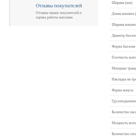
Ширина (мм):
Отзывы покупателей
Отзывы наших покупателей и
Длина кокпита 
оценка работы магазина
Ширина кокпита
Диаметр баллон
Форма баллона /
Плотность матер
Материал транц
Накладка на тр
Форма конуса:
Грузоподъемнос
Количество пас
Мощность мотор
Количество отс