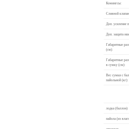
Комингсы:
Сливной клапан
Доп. усиление п
Доп. защита ни
Габаритные раз
(см):
Габаритные раз
в сумку (см):
Вес cумки с ба
пайольной (кг):
лодка (баллон)
пайола (из вла
стрингер