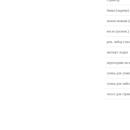
банка (сиденье)
помпа ножная (
весло (аллюм.)
рем. набор (зап
паспорт лодки
переходник на 
сумка для упак
сумка для пайо
чехол для стри