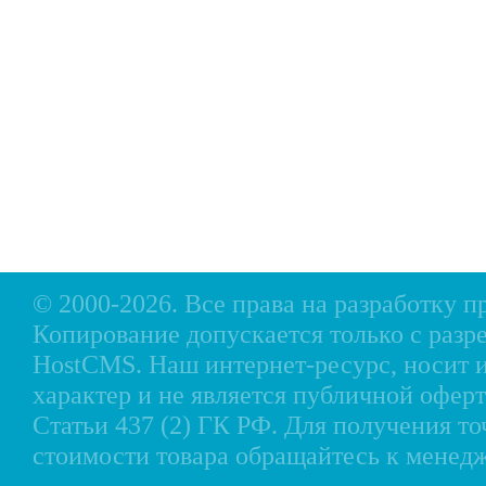
Главная
Прицепы МЗСА
Н
Каталог
Лодки ПВХ
О
Б/У Техника
Лодки РИБ
В
Сервис
Лодки, катера пластиковые и алюминиевые
Н
Акции
Подвесные моторы
Р
Оплата
Аксессуары для лодок
Доставка
Аксессуары для моторов
Кредит
Мотоциклы, Квадроциклы, Вездеходы
Рассрочка
Снегоходы, мотобуксировщики, мотовездеходы
Контакты
© 2000-2026. Все права на разработку 
Копирование допускается только с разр
HostCMS
. Наш интернет-ресурс, носи
характер и не является публичной офе
Статьи 437 (2) ГК РФ. Для получения т
стоимости товара обращайтесь к менед