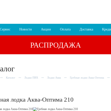
 16:00
8 (4852) 700
255; 94
00
езда
Сервис
Новости
Акции
Оплата
Доставка
Креди
РАСПРОДАЖА
алог
Каталог
Лодки ПВХ
Лодки Аква
Гребные лодки Аква-Оптима
ная лодка Аква-Оптима 210