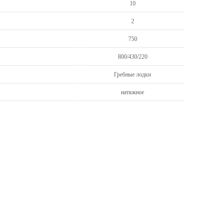
10
2
750
800/430/220
Гребные лодки
натяжное