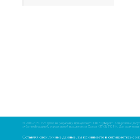
Главная
Прицепы МЗСА
Каталог
Лодки ПВХ
Б/У Техника
Лодки РИБ
Сервис
Лодки, катера пластиковы
Акции
Подвесные моторы
Оплата
Аксессуары для лодок
Доставка
Аксессуары для моторов
Кредит
Мотоциклы, Квадроциклы
Рассрочка
Снегоходы, мотобуксиров
Контакты
© 2000-2026. Все права на разработку принадлежат ООО “ЯрБерег”. Копирование допуск
публичной офертой, определяемой положениями Статьи 437 (2) ГК РФ. Для получения 
Оставляя свои личные данные, вы принимаете и соглашаетесь с н