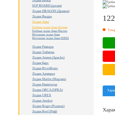
Лодки Инзер
SUP BOARD (доски)
Лодки DRAGON (Дракон)
122
Лодки Выдра
Лодки Аква
RU
Гребные лодки Аква-Оптима
Това
Гребные лодки Аква-Мастер
Моторные лодки Аква
Моторные лодки Аква НДНД
Лодки Ривьера
Лодки Таймень
Лодки Апачи (Apache)
Лодки Барс
Лодки RiverBoats
Лодки Адмирал
Лодки Marlin (Марлин)
Лодки Навигатор
Лодки ORCA (ОРКА)
Харак
Лодки UREX
Лодки Annkor
Лодки Roger (Роджер)
Хара
Лодки Reef (Риф)