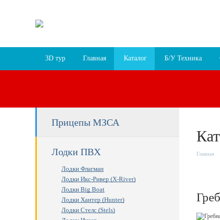
Пн-Пт 9:30 – 18:00, Сб 9:30 – 17:00, Вс 10:00 –
г. Ярославль, пр-т Октября, 78 лит.В
Схема про
3D тур
Главная
Каталог
Б/У Техника
Прицепы МЗСА
Кат
Лодки ПВХ
Главная
Лодки Флагман
Лодки Икс-Ривер (X-River)
Лодки Big Boat
Греб
Лодки Хантер (Hunter)
Лодки Стелс (Stels)