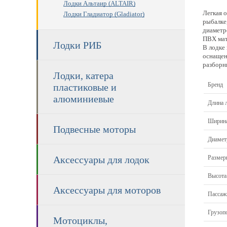
Лодки Альтаир (ALTAIR)
Легкая 
Лодки Гладиатор (Gladiator)
рыбалке
диаметр
ПВХ мат
Лодки РИБ
В лодке
оснащен
разборн
Лодки, катера
Бренд
пластиковые и
алюминиевые
Длина 
Ширина
Подвесные моторы
Диамет
Размер
Аксессуары для лодок
Высота
Аксессуары для моторов
Пассаж
Грузоп
Мотоциклы,