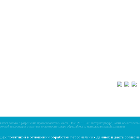
Новости
Пн-Пт 9:30 – 18:00
Отзывы о магазине
г. Ярославль, пр-
Видео о товарах
е и алюминиевые
Написать нам
Реквизиты компании
8 (4852) 70
, Вездеходы
щики, мотовездеходы
ается только с разрешения правообладателей сайта.
HostCMS
. Наш интернет-ресурс, носит исключитель
точной информации о наличии и стоимости товара обращайтесь к менеджерам нашей компании.
ашей
политикой в отношении обработки персональных данных
и даете
cогласи