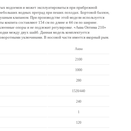
тых водоемов и может эксплуатироваться при прибрежной
я небольших водных преград при пеших походах. Бортовой баллон,
душным клапаном. При производстве этой модели используется
ты кокпита составляют 154 см по длине и 44 см по ширине.
вклеенные опоры и не подлежит регулировке. «Аква Оптима 210»
лодки между двух шайб. Данная модель комплектуется
оворотными уключинами. В носовой части имеется якорный рым.
Аква
2100
1000
280
1520/440
240
1
120