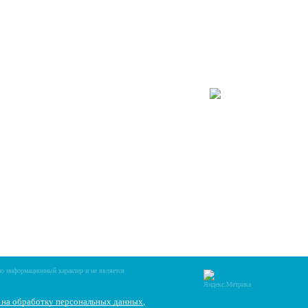
, Сб 9:30 – 17:00, Вс 10:00 – 16:00
т Октября, 78 лит.В
Схему проезда
0
255
,
89201307601
но информационный характер и не является
е на обработку персональных данных
,