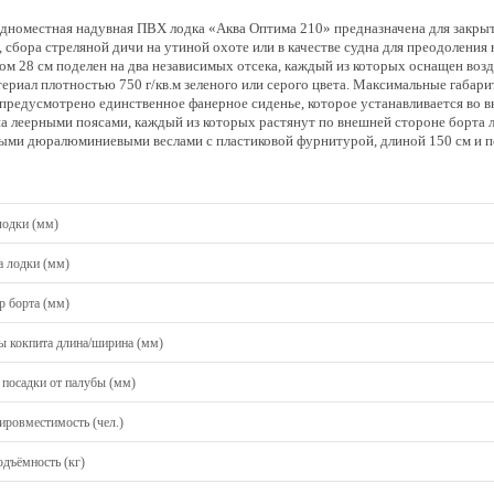
одноместная надувная ПВХ лодка «Аква Оптима 210» предназначена для закры
, сбора стреляной дичи на утиной охоте или в качестве судна для преодолени
ом 28 см поделен на два независимых отсека, каждый из которых оснащен воз
ериал плотностью 750 г/кв.м зеленого или серого цвета. Максимальные габари
 предусмотрено единственное фанерное сиденье, которое устанавливается во 
а леерными поясами, каждый из которых растянут по внешней стороне борта 
ыми дюралюминиевыми веслами с пластиковой фурнитурой, длиной 150 см и п
лодки (мм)
 лодки (мм)
р борта (мм)
ы кокпита длина/ширина (мм)
 посадки от палубы (мм)
ировместимость (чел.)
одъёмность (кг)