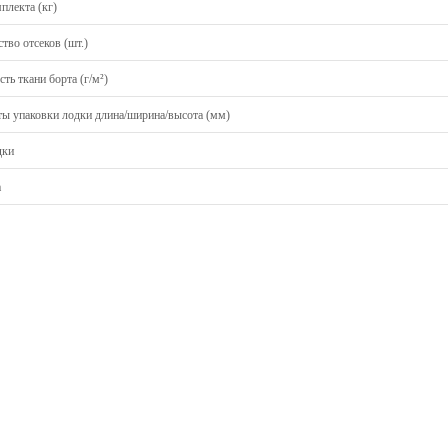
плекта (кг)
тво отсеков (шт.)
ть ткани борта (г/м²)
ты упаковки лодки длина/ширина/высота (мм)
дки
а